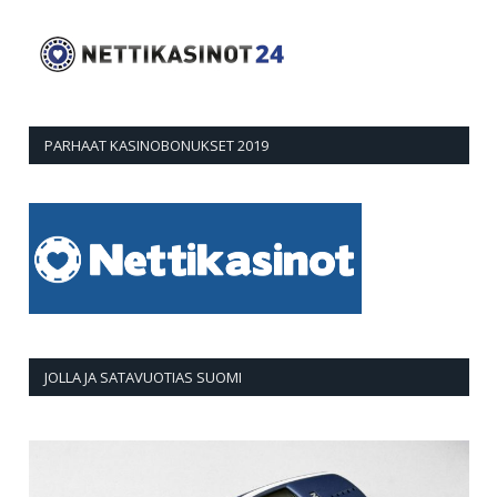
PARHAAT KASINOBONUKSET 2019
JOLLA JA SATAVUOTIAS SUOMI