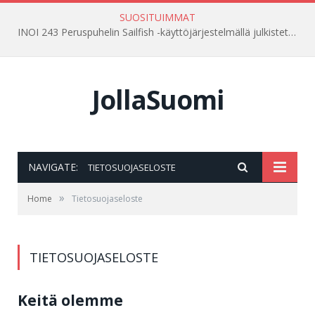
SUOSITUIMMAT
INOI 243 Peruspuhelin Sailfish -käyttöjärjestelmällä julkistettu Venäjällä
JollaSuomi
NAVIGATE:
TIETOSUOJASELOSTE
»
Home
Tietosuojaseloste
TIETOSUOJASELOSTE
Keitä olemme