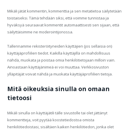
Mikäli jätät kommentin, kommenttia ja sen metatietoa säilytetään
toistaiseksi. Tämä tehdään siksi, että voimme tunnistaa ja
hyväksyä seuraavat kommentit automaattisesti sen sijaan, että
säilyttäisimme ne moderointijonossa.
Tallennamme rekisteröityneiden käyttäjien (jos sellaisia on)
käyttäjäprofiilien tiedot. Kaikilla käyttäjillä on mahdollisuus
nähdä, muokata ja poistaa omia henkilötietojaan milloin vain.
Ainoastaan käyttäjänimeä ei voi muuttaa. Verkkosivuston
ylläpitäjät voivat nähdä ja muokata käyttäjäprofiilien tietoja.
Mitä oikeuksia sinulla on omaan
tietoosi
Mikäli sinulla on käyttäjätili tälle sivustolle tai olet jättänyt
kommentteja, voit pyytää koostetiedostoa omista
henkilötiedoistasi, sisältäen kaiken henkilötiedon, jonka olet