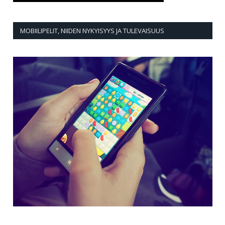
MOBIILIPELIT, NIIDEN NYKYISYYS JA TULEVAISUUS