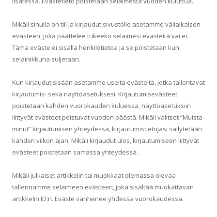
lisätessä. Evästetieto poistetaan selaimesta vuoden kuluttua.
Mikäli sinulla on tili ja kirjaudut sivustolle asetamme väliaikaisen
evästeen, joka päättelee tukeeko selaimesi evästeitä vai ei.
Tämä eväste ei sisällä henkilötietoa ja se poistetaan kun
selainikkuna suljetaan.
Kun kirjaudut sisään asetamme useita evästeitä, jotka tallentavat
kirjautumis- sekä näyttöasetuksesi. Kirjautumisevästeet
poistetaan kahden vuorokauden kuluessa, näyttöasetuksiin
liittyvät evästeet poistuvat vuoden päästä. Mikäli valitset “Muista
minut” kirjautumisen yhteydessä, kirjautumistietojasi säilytetään
kahden viikon ajan. Mikäli kirjaudut ulos, kirjautumiseen liittyvät
evästeet poistetaan samassa yhteydessä.
Mikäli julkaiset artikkelin tai muokkaat olemassa olevaa
tallennamme selaimeen evästeen, joka sisältää muokattavan
artikkelin ID:n. Eväste vanhenee yhdessä vuorokaudessa.