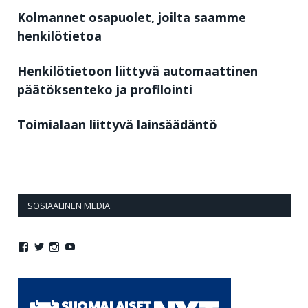
Kolmannet osapuolet, joilta saamme
henkilötietoa
Henkilötietoon liittyvä automaattinen
päätöksenteko ja profilointi
Toimialaan liittyvä lainsäädäntö
SOSIAALINEN MEDIA
Näytä
Näytä
Näytä
Näytä
Jollasuomi:n
jollasuomi:n
jollasuomi:n
jollasuomi:n
profiili
profiili
profiili
profiili
Facebook
Twitter
Instagram
YouTube
palvelussa
palvelussa
palvelussa
palvelussa