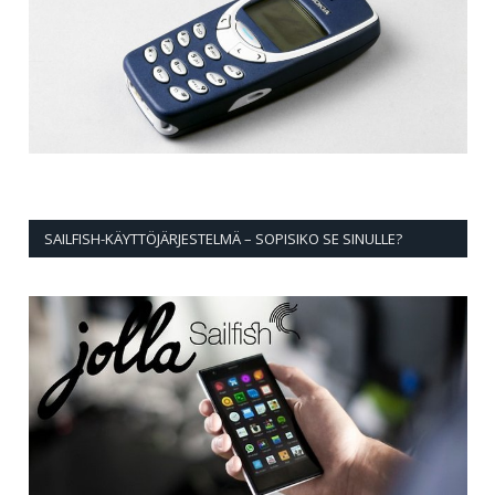
SAILFISH-KÄYTTÖJÄRJESTELMÄ – SOPISIKO SE SINULLE?