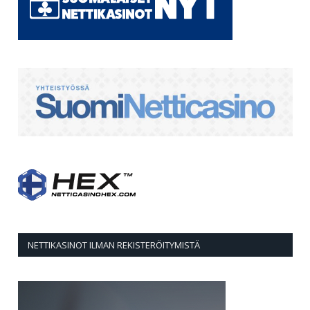
NETTIKASINOT ILMAN REKISTERÖITYMISTÄ