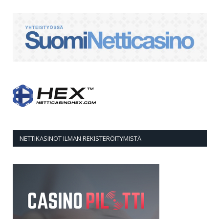
NETTIKASINOT ILMAN REKISTERÖITYMISTÄ