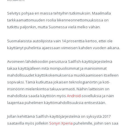
Selvitys pohjaa eri maissa tehtyihin tutkimuksiin. Maailmalla
tarkkaamattomuuden roolia liikenneonnettomuuksissa on
tutkittu paljonkin, mutta Suomessa vielä melko vähän.
Suomalaisista autoilijoista vain 14 prosenttia kertoo, ettei ole
käyttänyt puhelinta ajaessaan viimeisen kahden vuoden aikana.
Avoimeen lähdekoodiin perustuva Sailfish-käyttöjärjestelmä
takaa käyttäjälleen mitä monipuolisimmat ja mainioimmat
mahdollisuudet käyttökokemuksensa muokkaamiseen itselleen
sopivaksi. Tämä kutkuttaa jokaisen teknologianörtin ja koti-
insinöörin mielenkiintoa takuuvarmasti. Näihin laitteisiin on
mahdollista saada käyttöön myös
Android
-sovelluksia ja näin
laajentaa puhelimen käyttömahdollisuuksia entisestään.
Jollan kehittämä Sailfish-käyttöjärjestelmä on syksystä 2017
saatavilla myös joillekin
Sonyn Xperia
puhelimille, joihin sen saa