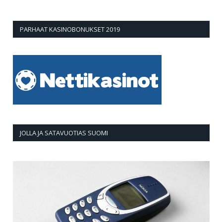
PARHAAT KASINOBONUKSET 2019
JOLLA JA SATAVUOTIAS SUOMI