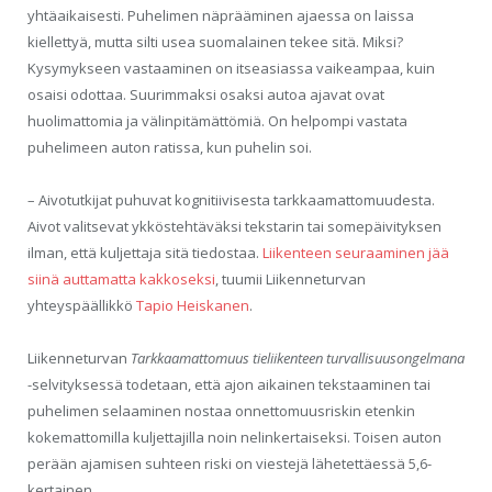
yhtäaikaisesti. Puhelimen näprääminen ajaessa on laissa
kiellettyä, mutta silti usea suomalainen tekee sitä. Miksi?
Kysymykseen vastaaminen on itseasiassa vaikeampaa, kuin
osaisi odottaa. Suurimmaksi osaksi autoa ajavat ovat
huolimattomia ja välinpitämättömiä. On helpompi vastata
puhelimeen auton ratissa, kun puhelin soi.
– Aivotutkijat puhuvat kognitiivisesta tarkkaamattomuudesta.
Aivot valitsevat ykköstehtäväksi tekstarin tai somepäivityksen
ilman, että kuljettaja sitä tiedostaa.
Liikenteen seuraaminen jää
siinä auttamatta kakkoseksi
, tuumii Liikenneturvan
yhteyspäällikkö
Tapio Heiskanen
.
Liikenneturvan
Tarkkaamattomuus tieliikenteen turvallisuusongelmana
-selvityksessä todetaan, että ajon aikainen tekstaaminen tai
puhelimen selaaminen nostaa onnettomuusriskin etenkin
kokemattomilla kuljettajilla noin nelinkertaiseksi. Toisen auton
perään ajamisen suhteen riski on viestejä lähetettäessä 5,6-
kertainen.