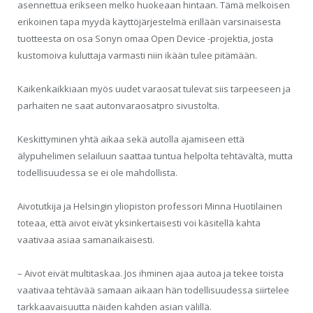
asennettua erikseen melko huokeaan hintaan. Tämä melkoisen
erikoinen tapa myydä käyttöjärjestelmä erillään varsinaisesta
tuotteesta on osa Sonyn omaa Open Device -projektia, josta
kustomoiva kuluttaja varmasti niin ikään tulee pitämään.
Kaikenkaikkiaan myös uudet varaosat tulevat siis tarpeeseen ja
parhaiten ne saat autonvaraosatpro sivustolta.
Keskittyminen yhtä aikaa sekä autolla ajamiseen että
älypuhelimen selailuun saattaa tuntua helpolta tehtävältä, mutta
todellisuudessa se ei ole mahdollista.
Aivotutkija ja Helsingin yliopiston professori Minna Huotilainen
toteaa, että aivot eivät yksinkertaisesti voi käsitellä kahta
vaativaa asiaa samanaikaisesti.
– Aivot eivät multitaskaa. Jos ihminen ajaa autoa ja tekee toista
vaativaa tehtävää samaan aikaan hän todellisuudessa siirtelee
tarkkaavaisuutta näiden kahden asian välillä.