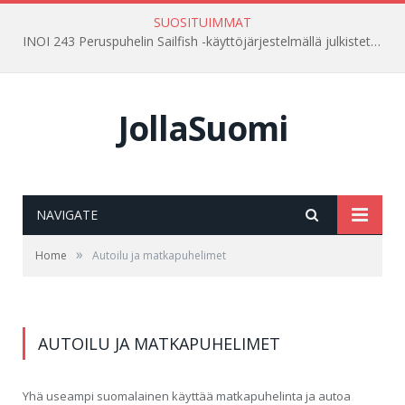
SUOSITUIMMAT
INOI 243 Peruspuhelin Sailfish -käyttöjärjestelmällä julkistettu Venäjällä
JollaSuomi
NAVIGATE
»
Home
Autoilu ja matkapuhelimet
AUTOILU JA MATKAPUHELIMET
Yhä useampi suomalainen käyttää matkapuhelinta ja autoa