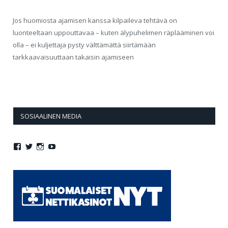
Jos huomiosta ajamisen kanssa kilpaileva tehtävä on
luonteeltaan uppouttavaa – kuten älypuhelimen räplääminen voi
olla – ei kuljettaja pysty välttämättä siirtämään
tarkkaavaisuuttaan takaisin ajamiseen
SOSIAALINEN MEDIA
Näytä
Näytä
Näytä
Näytä
Jollasuomi:n
jollasuomi:n
jollasuomi:n
jollasuomi:n
profiili
profiili
profiili
profiili
Facebook
Twitter
Instagram
YouTube
palvelussa
palvelussa
palvelussa
palvelussa