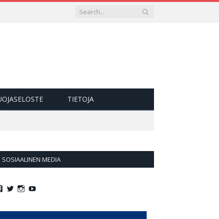
UOJASELOSTE
TIETOJA
SOSIAALINEN MEDIA
Näytä
Näytä
Näytä
Näytä
Jollasuomi:n
jollasuomi:n
jollasuomi:n
jollasuomi:n
profiili
profiili
profiili
profiili
Facebook
Twitter
Instagram
YouTube