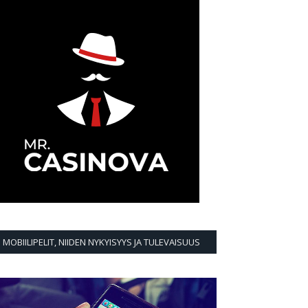
MOBIILIPELIT, NIIDEN NYKYISYYS JA TULEVAISUUS