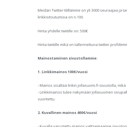
Meidän Twitter-tilillämme on yli 3000 seuraajaa ja tavo
linkkisitoutumisia on n.100.
Hinta yhdelle twiitille on: 500€
Hinta twiitille mikä on tallennettuna twitter profiilii
Mainostaminen sivustollamme:
1. Linkkimainos 100€/vuosi
- Mainos sisältää linkin jollasuomi.fi-sivustolla, mi
- Linkkimainos tulee näkymään Jollasuomen sivupalk
suoritettu.
2. Kuvallinen mainos 400€/vuosi
- Kuvalla varustettu mainos valitsemaanne sivustoo