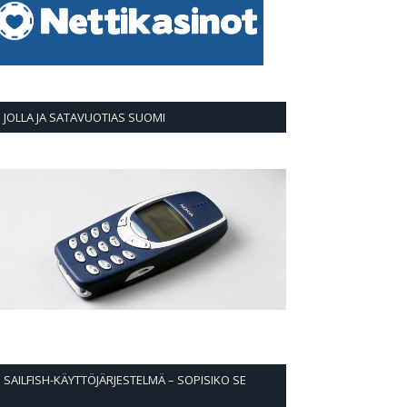
JOLLA JA SATAVUOTIAS SUOMI
SAILFISH-KÄYTTÖJÄRJESTELMÄ – SOPISIKO SE