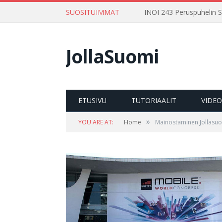
SUOSITUIMMAT
JollaSuomi
ETUSIVU
TUTORIAALIT
VIDE
»
YOU ARE AT:
Home
Mainostaminen Jollasuom