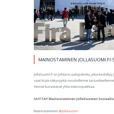
MAINOSTAMINEN JOLLASUOMI.FI-
JollaSuomi.fi on johtava uutispalvelu, joka keskittyy 
saat lisää näkyvyyttä sivustollenne tai tuotteellenne
Hinnat kuvastavat yhtä mainospaikkaa.
UUTTA!!
Mainostaminen JollaSuomen Sosiaalis
Mainostaminen
@jollasuomi