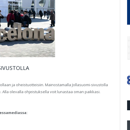
SIVUSTOLLA
Jollaan ja oheistuotteisiin. Mainostamalla Jollasuomi-sivustolla
. Alla olevalla ohjeistuksella voit lunastaa oman paikkasi.
essamediassa: