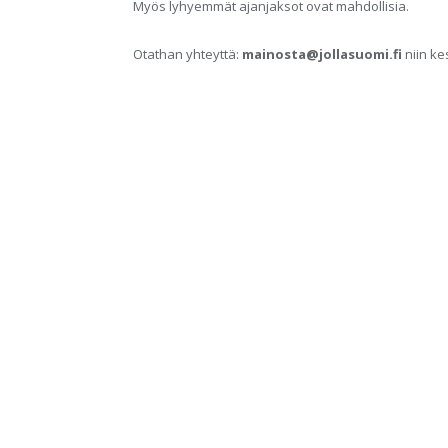
Myös lyhyemmät ajanjaksot ovat mahdollisia.
Otathan yhteyttä:
mainosta@jollasuomi.fi
niin ke