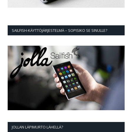
SAILFISH-KÄYTTÖJÄRJESTELMÄ – SOPISIKO SE SINULLE?
JOLLAN LÄPIMURTO LÄHELLÄ?