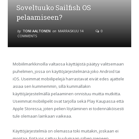
Soveltuuko Sailfish OS
pelaamiseen?
by
TONI AALTONEN
on
MARRASKUU 14
0
COMMENTS
Mobiilimarkkinoilla valtaosa käyttäjistä päätyy valitsemaan
puhelimen, jossa on käyttöjärjestelmänä joko Android tai
iOS. Useimmat mobiilipelejä harrastavat eivät edes ajattele
asiaa sen kummemmin, sillä kummallakin
käyttöjärjestelmällä pelaaminen onnistuu muitta mutkitta.
Useimmat mobiilipelit ovat tarjolla sekä Play Kaupassa että
Apple Storessa, joten pelien löytäminen ei todennäköisesti
tule olemaan lainkaan vaikeaa.
Käyttöjärjestelmiä on olemassa toki muitakin, joskaan ei
montaa. Entä jos sattuu kuulumaan siihen pieneen