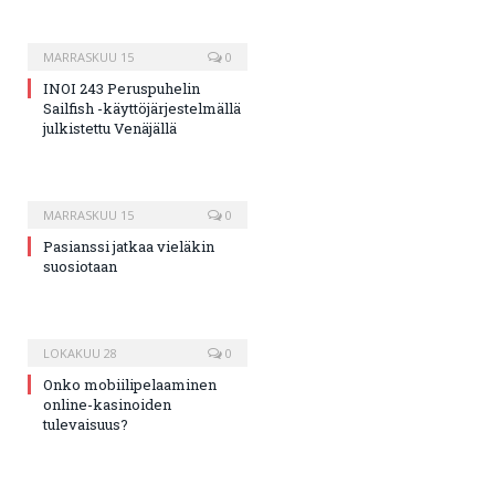
MARRASKUU 15
0
INOI 243 Peruspuhelin
Sailfish -käyttöjärjestelmällä
julkistettu Venäjällä
MARRASKUU 15
0
Pasianssi jatkaa vieläkin
suosiotaan
LOKAKUU 28
0
Onko mobiilipelaaminen
online-kasinoiden
tulevaisuus?