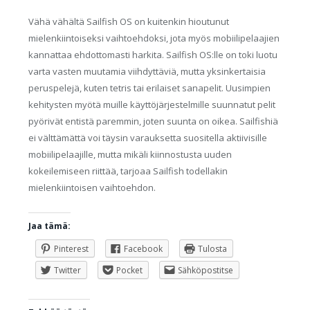
Vähä vähältä Sailfish OS on kuitenkin hioutunut
mielenkiintoiseksi vaihtoehdoksi, jota myös mobiilipelaajien
kannattaa ehdottomasti harkita. Sailfish OS:lle on toki luotu
varta vasten muutamia viihdyttäviä, mutta yksinkertaisia
peruspelejä, kuten tetris tai erilaiset sanapelit. Uusimpien
kehitysten myötä muille käyttöjärjestelmille suunnatut pelit
pyörivät entistä paremmin, joten suunta on oikea. Sailfishiä
ei välttämättä voi täysin varauksetta suositella aktiivisille
mobiilipelaajille, mutta mikäli kiinnostusta uuden
kokeilemiseen riittää, tarjoaa Sailfish todellakin
mielenkiintoisen vaihtoehdon.
Jaa tämä:
Pinterest
Facebook
Tulosta
Twitter
Pocket
Sähköpostitse