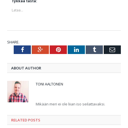
Tykkää tästä:
Lataa...
SHARE.
Facebook
Google+
Pinterest
LinkedIn
Tumblr
Emai
Twitter
ABOUT AUTHOR
TONI AALTONEN
Twitter
Mikään meri ei ole liian iso seilattavaksi.
RELATED POSTS