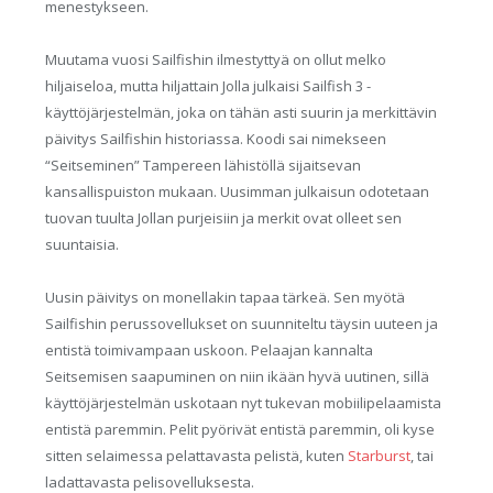
menestykseen.
Muutama vuosi Sailfishin ilmestyttyä on ollut melko
hiljaiseloa, mutta hiljattain Jolla julkaisi Sailfish 3 -
käyttöjärjestelmän, joka on tähän asti suurin ja merkittävin
päivitys Sailfishin historiassa. Koodi sai nimekseen
“Seitseminen” Tampereen lähistöllä sijaitsevan
kansallispuiston mukaan. Uusimman julkaisun odotetaan
tuovan tuulta Jollan purjeisiin ja merkit ovat olleet sen
suuntaisia.
Uusin päivitys on monellakin tapaa tärkeä. Sen myötä
Sailfishin perussovellukset on suunniteltu täysin uuteen ja
entistä toimivampaan uskoon. Pelaajan kannalta
Seitsemisen saapuminen on niin ikään hyvä uutinen, sillä
käyttöjärjestelmän uskotaan nyt tukevan mobiilipelaamista
entistä paremmin. Pelit pyörivät entistä paremmin, oli kyse
sitten selaimessa pelattavasta pelistä, kuten
Starburst
, tai
ladattavasta pelisovelluksesta.