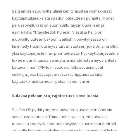
Seitsemisen suunnittelutiimi kehitti alustaa voimakkaasti
käyttäjätutkimuksista saadun palautteen pohjalta. Monet
perussovellukset on suunniteltu täysin uudelleen ja
esimerkiksi Yhteystiedot, Puhelin, Viestit ja Kello on
muovailtu uuteen uskoon. Sailfishin päivityksessä on
kiinnitetty huomiota myös turvallisuuteen, joka on aina ollut
yksi käyttöjärjestelmän prioriteeteistä. Nyt käyttöjärjestelmä
tukee muun muassa salausta ja mahdollistaa myös entistä
kattavamman VPN-toimivuuden. Tällaiset asiat ovat
seikkoja, joita käyttäjät arvostavat riippumatta siitä,
käyttääkö laitetta mobiilipelaamiseen vai ei.
Sulavaa pelaamista, rajoitetusti sovelluksia
Sailfish OS pyrkii yhteensopivuuteen useimpien Android-
sovellusten kanssa. Tämä tarkoittaa sitä, että ainakin
teoriassa korkealla todennäköisyydellä useimmat Android-
alustalle kehitetyt mobiilipelit toimivat hyvin myös Sailfishiin