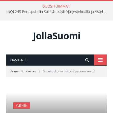
SUOSITUIMMAT
INOI 243 Peruspuhelin Sailfish -käyttöjärjestelmällä julkistettu Venäjällä
JollaSuomi
NAVIGATE
»
»
Home
Yleinen
Soveltuuko Sailfish OS pelaamiseen?
YLEINEN