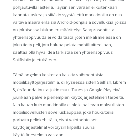
pohjautuvilla laitteilla. Täysin sen varaan ei kuitenkaan
kannata laskea jo siitäkin syystä, että markkinoilla on niin
valtava määrä erilaisia Android-pohjaisia sovelluksia, joissa
on jokaisessa hiukan eri määrittelyt. Sataprosenttista
yhteensopivuutta ei voida taata, joten mikäli mielessä on
jokin tietty peli, jota haluaa pelata mobiililaitteellaan,
saattaa olla hyvä idea tarkistaa sen yhteensopivuus
Sailfishiin jo etukäteen.
Tämä ongelma koskettaa kaikkia vaihtoehtoisia
mobiilikäyttöjärjestelmiä, oli kyseessä sitten Sailfish, Librem
5, /e/foundation tai jokin muu. iTunes ja Google Play
eivät
juurikaan palvele pienempien käyttöjärjestelmien tarpeita.
Niin kauan kuin markkinoilla ei ole kilpailevaa maksullisten
mobiilisovellusten sovelluskauppaa, joka houkuttelisi
parhaita pelinkehittäjiä, eivät vaihtoehtoiset
käyttöjärjestelmät voi täysin kilpailla suuria
käyttöjärjestelmiä vastaan.