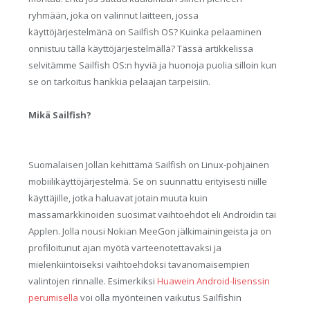
ryhmään, joka on valinnut laitteen, jossa
käyttöjärjestelmänä on Sailfish OS? Kuinka pelaaminen
onnistuu tällä käyttöjärjestelmällä? Tässä artikkelissa
selvitämme Sailfish OS:n hyviä ja huonoja puolia silloin kun
se on tarkoitus hankkia pelaajan tarpeisiin.
Mikä Sailfish?
Suomalaisen Jollan kehittämä Sailfish on Linux-pohjainen
mobiilikäyttöjärjestelmä. Se on suunnattu erityisesti niille
käyttäjille, jotka haluavat jotain muuta kuin
massamarkkinoiden suosimat vaihtoehdot eli Androidin tai
Applen. Jolla nousi Nokian MeeGon jälkimainingeista ja on
profiloitunut ajan myötä varteenotettavaksi ja
mielenkiintoiseksi vaihtoehdoksi tavanomaisempien
valintojen rinnalle. Esimerkiksi
Huawein Android-lisenssin
perumisella
voi olla myönteinen vaikutus Sailfishin