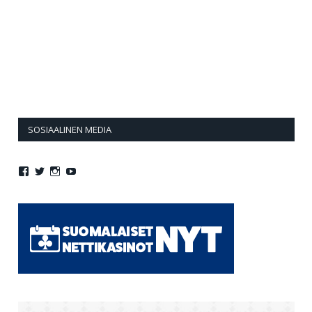
SOSIAALINEN MEDIA
Näytä
Näytä
Näytä
Näytä
Jollasuomi:n
jollasuomi:n
jollasuomi:n
jollasuomi:n
profiili
profiili
profiili
profiili
Facebook
Twitter
Instagram
YouTube
palvelussa
palvelussa
palvelussa
palvelussa