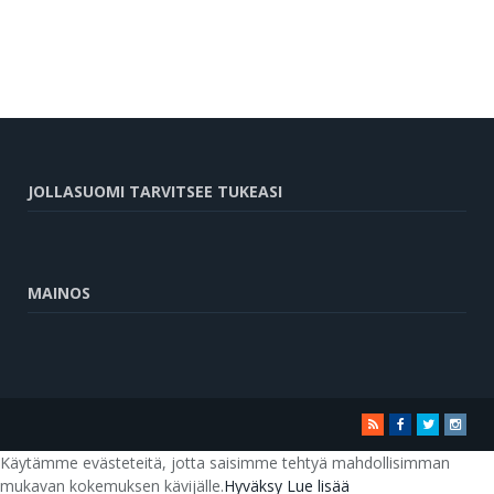
JOLLASUOMI TARVITSEE TUKEASI
MAINOS
RSS
Facebook
Twitter
Insta
Käytämme evästeteitä, jotta saisimme tehtyä mahdollisimman
mukavan kokemuksen kävijälle.
Hyväksy
Lue lisää