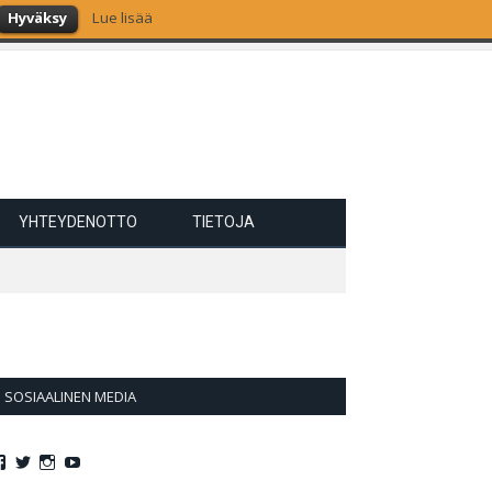
Hyväksy
Lue lisää
YHTEYDENOTTO
TIETOJA
SOSIAALINEN MEDIA
Näytä
Näytä
Näytä
Näytä
Jollasuomi:n
jollasuomi:n
jollasuomi:n
jollasuomi:n