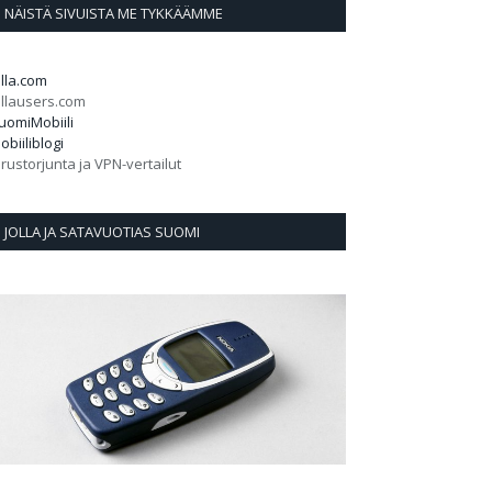
NÄISTÄ SIVUISTA ME TYKKÄÄMME
olla.com
ollausers.com
uomiMobiili
obiiliblogi
irustorjunta ja VPN-vertailut
JOLLA JA SATAVUOTIAS SUOMI