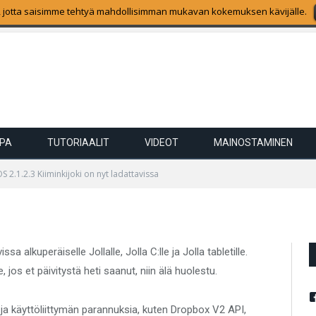
 jotta saisimme tehtyä mahdollisimman mukavan kokemuksen kävijälle.
nkijoki on nyt ladattavissa
Kiiminkijoki on nyt
PPA
TUTORIAALIT
VIDEOT
MAINOSTAMINEN
OS 2.1.2.3 Kiiminkijoki on nyt ladattavissa
OMMENTS
ssa alkuperäiselle Jollalle, Jolla C:lle ja Jolla tabletille.
e, jos et päivitystä heti saanut, niin älä huolestu.
ja käyttöliittymän parannuksia, kuten Dropbox V2 API,