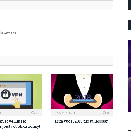
Twitter
ilattavaksi.
 8
0
TAMMIKUU 4
0
en sovellukset
Mitä vuosi 2018 tuo tullessaan
a, joista et ehkä tiennyt