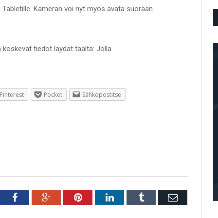
la Tabletille. Kameran voi nyt myös avata suoraan
koskevat tiedot läydät täältä: Jolla
Pinterest
Pocket
Sähköpostitse
Twitter
Facebook
Google+
Pinterest
LinkedIn
Tumblr
Email