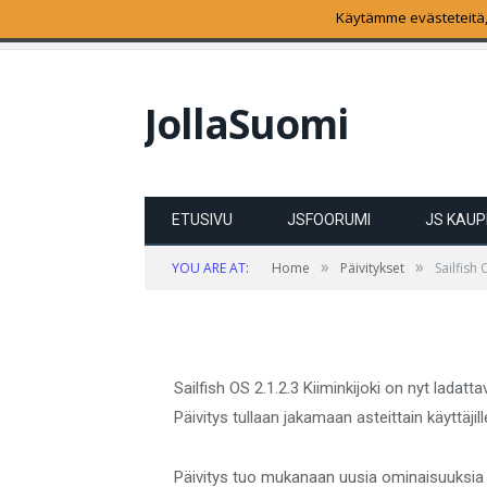
Käytämme evästeteitä,
SUOSITUIMMAT
Sailfish OS 2.1.2.3 Kiimi
JollaSuomi
PÄIVITYKSET
Sailfish OS 2.1.2.3 
ladattavissa
ETUSIVU
JSFOORUMI
JS KAU
»
»
YOU ARE AT:
Home
Päivitykset
Sailfish 
by
TONI AALTONEN
on
TAMMIKUU 15
0 C
Sailfish OS 2.1.2.3 Kiiminkijoki on nyt ladattavi
Päivitys tullaan jakamaan asteittain käyttäjill
Päivitys tuo mukanaan uusia ominaisuuksia 