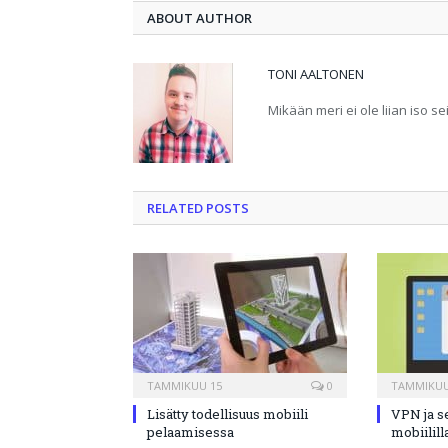
ABOUT AUTHOR
TONI AALTONEN
Mikään meri ei ole liian iso se
RELATED POSTS
TAMMIKUU 15
0
TAMMIKUU
Lisätty todellisuus mobiili
VPN ja s
pelaamisessa
mobiilill