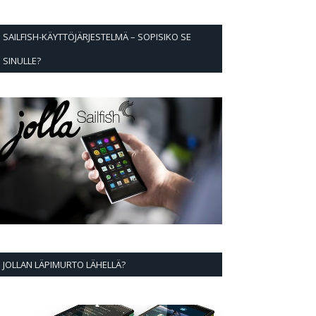
SAILFISH-KÄYTTÖJÄRJESTELMÄ – SOPISIKO SE
SINULLE?
JOLLAN LÄPIMURTO LÄHELLÄ?