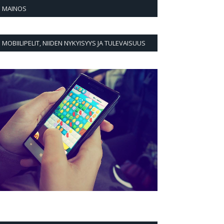
MAINOS
MOBIILIPELIT, NIIDEN NYKYISYYS JA TULEVAISUUS