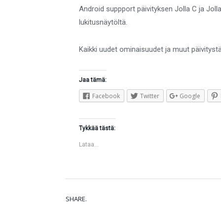
Android suppport päivityksen Jolla C ja Jol
lukitusnäytöltä.
Kaikki uudet ominaisuudet ja muut päivitystä 
Jaa tämä:
Facebook
Twitter
Google
Tykkää tästä:
Lataa...
SHARE.