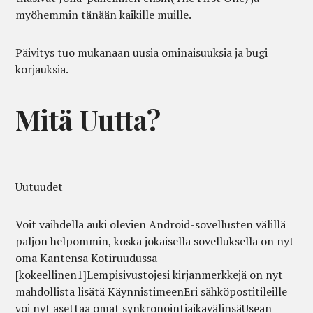
myöhemmin tänään kaikille muille.
Päivitys tuo mukanaan uusia ominaisuuksia ja bugi
korjauksia.
Mitä Uutta?
Uutuudet
Voit vaihdella auki olevien Android-sovellusten välillä
paljon helpommin, koska jokaisella sovelluksella on nyt
oma Kantensa Kotiruudussa
[kokeellinen1]Lempisivustojesi kirjanmerkkejä on nyt
mahdollista lisätä KäynnistimeenEri sähköpostitileille
voi nyt asettaa omat synkronointiaikavälinsäUsean