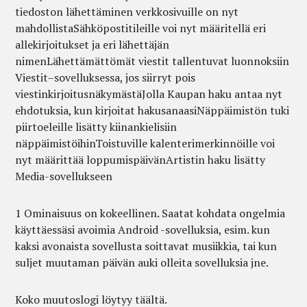
tiedoston lähettäminen verkkosivuille on nyt
mahdollistaSähköpostitileille voi nyt määritellä eri
allekirjoitukset ja eri lähettäjän
nimenLähettämättömät viestit tallentuvat luonnoksiin
Viestit–sovelluksessa, jos siirryt pois
viestinkirjoitusnäkymästäJolla Kaupan haku antaa nyt
ehdotuksia, kun kirjoitat hakusanaasiNäppäimistön tuki
piirtoeleille lisätty kiinankielisiin
näppäimistöihinToistuville kalenterimerkinnöille voi
nyt määrittää loppumispäivänArtistin haku lisätty
Media-sovellukseen
1 Ominaisuus on kokeellinen. Saatat kohdata ongelmia
käyttäessäsi avoimia Android -sovelluksia, esim. kun
kaksi avonaista sovellusta soittavat musiikkia, tai kun
suljet muutaman päivän auki olleita sovelluksia jne.
Koko muutoslogi löytyy täältä.