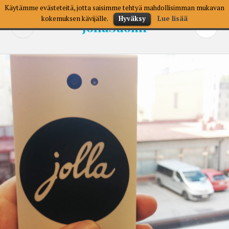
Skip
Käytämme evästeteitä, jotta saisimme tehtyä mahdollisimman mukavan
to
kokemuksen kävijälle.
Hyväksy
Lue lisää
JollaSuomi
SEARCH
PR
content
M