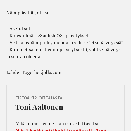
Näin päivität Jollasi:
- Asetukset
- Järjestelmä—>Sailfish OS -päivitykset
- Vedä alaspäin pulley menua ja valitse ”etsi päivityksiä”
- Kun olet saanut tiedon päivityksestä, valitse päivitys
ja seuraa ohjeita
Lähde: Together.jolla.com
TIETOA KIRJOITTAJASTA
Toni Aaltonen
Mikään meri ei ole liian iso seilattavaksi.
Näytä kaikki artikkelit kirjoittajalta Toni