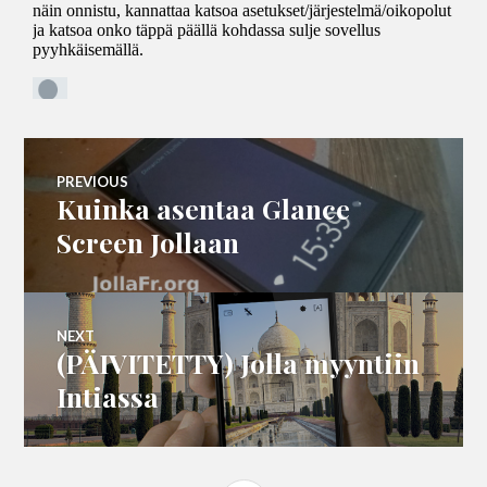
Artikkelien
PREVIOUS
Kuinka asentaa Glance
Previous
selaus
post:
Screen Jollaan
NEXT
(PÄIVITETTY) Jolla myyntiin
Next
post:
Intiassa