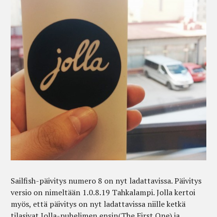
Sailfish-päivitys numero 8 on nyt ladattavissa. Päivitys
versio on nimeltään 1.0.8.19 Tahkalampi. Jolla kertoi
myös, että päivitys on nyt ladattavissa niille ketkä
tilasivat Jolla-puhelimen ensin(The First One) ja