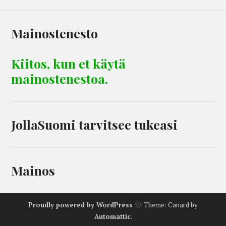
Mainostenesto
Kiitos, kun et käytä
mainostenestoa.
JollaSuomi tarvitsee tukeasi
Mainos
Proudly powered by WordPress
Theme: Canard by
Automattic
.