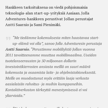
Hankkeen tarkoituksena on viedä pohjoismaisia
teknologia-alan start-up-yrityksiä Aasiaan. Jolla
Adventures-hankkeen perustivat Jollan perustajat
Antti Saarnio ja Sami Pienimäki.
“Me tiedämme kokemuksesta miten haastavaa start-
up-elämä voi olla”, sanoo Jolla Adventuresin perustaja
Antti Saarnio
. “Perustimme mobiiliyhtiö Jollan vuonna
2011 tavoitteenamme muuttaa mobiilimaailma. Useiden
tuotelanseerausten ja 50 miljoonan dollarin
investointikierrosten ansiosta meillä on suuri määrä
kokemusta ja osaamista laite- ja ohjelmistobisneksestä.
Meille on muodostunut myös erittäin laaja verkosto
aasialaisiin rahoitus- ja muihin kumppaneihin.
Kontaktiverkoston tärkeyttä menestymisessä ei voi
yliarvioida.”