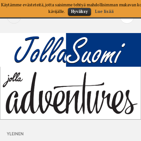
Skip
Käytämme evästeteitä, jotta saisimme tehtyä mahdollisimman mukavan 
to
kävijälle.
Hyväksy
Lue lisää
SEARCH
PR
content
M
YLEINEN