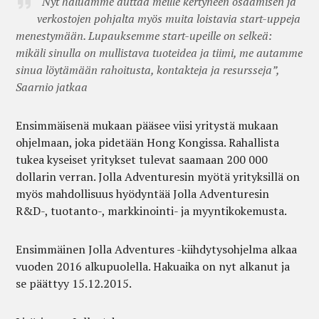
“Nyt haluamme auttaa meille kertyneen osaamisen ja
verkostojen pohjalta myös muita loistavia start-uppeja
menestymään. Lupauksemme start-upeille on selkeä:
mikäli sinulla on mullistava tuoteidea ja tiimi, me autamme
sinua löytämään rahoitusta, kontakteja ja resursseja”,
Saarnio jatkaa
Ensimmäisenä mukaan pääsee viisi yritystä mukaan
ohjelmaan, joka pidetään Hong Kongissa. Rahallista
tukea kyseiset yritykset tulevat saamaan 200 000
dollarin verran. Jolla Adventuresin myötä yrityksillä on
myös mahdollisuus hyödyntää Jolla Adventuresin
R&D-, tuotanto-, markkinointi- ja myyntikokemusta.
Ensimmäinen Jolla Adventures -kiihdytysohjelma alkaa
vuoden 2016 alkupuolella. Hakuaika on nyt alkanut ja
se päättyy 15.12.2015.