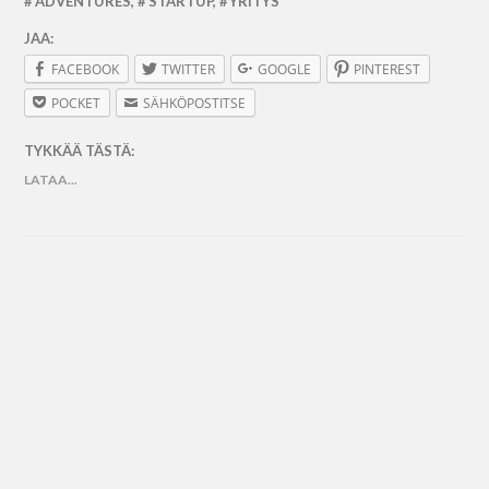
ADVENTURES
,
STARTUP
,
YRITYS
JAA:
FACEBOOK
TWITTER
GOOGLE
PINTEREST
POCKET
SÄHKÖPOSTITSE
TYKKÄÄ TÄSTÄ:
LATAA...