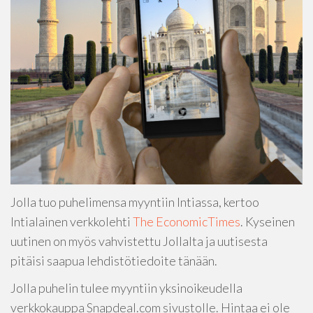
Jolla tuo puhelimensa myyntiin Intiassa, kertoo
Intialainen verkkolehti
The EconomicTimes
. Kyseinen
uutinen on myös vahvistettu Jollalta ja uutisesta
pitäisi saapua lehdistötiedoite tänään.
Jolla puhelin tulee myyntiin yksinoikeudella
verkkokauppa Snapdeal.com sivustolle. Hintaa ei ole