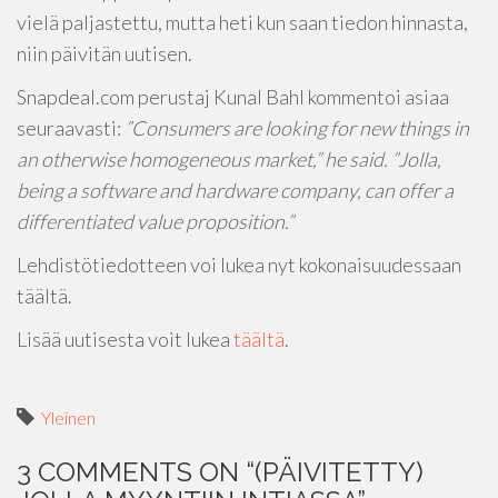
vielä paljastettu, mutta heti kun saan tiedon hinnasta,
niin päivitän uutisen.
Snapdeal.com perustaj Kunal Bahl kommentoi asiaa
seuraavasti:
”Consumers are looking for new things in
an otherwise homogeneous market,” he said. ”Jolla,
being a software and hardware company, can offer a
differentiated value proposition.”
Lehdistötiedotteen voi lukea nyt kokonaisuudessaan
täältä.
Lisää uutisesta voit lukea
täältä
.
Yleinen
3 COMMENTS ON “
(PÄIVITETTY)