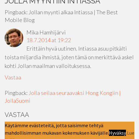
JOLLA MYYNTIIN INTIASSA
”
Pingback: Jollan myynti alkaa Intiassa | The Best
Mobile Blog
Mika Hamhijärvi
18.7.2014 at 19:22
Erittäin hyvä uutinen. Intiassa asuu pitkälti
toista miljardia ihmistä, joten tämä on merkittävä askel
kohti Jollan maailman valloituksessa.
Vastaa
Pingback:
Jolla seilaa seuraavaksi Hong Kongiin |
JollaSuomi
VASTAA