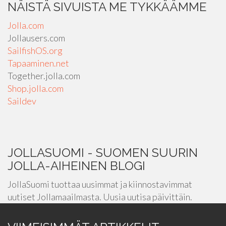
NÄISTÄ SIVUISTA ME TYKKÄÄMME
Jolla.com
Jollausers.com
SailfishOS.org
Tapaaminen.net
Together.jolla.com
Shop.jolla.com
Saildev
JOLLASUOMI - SUOMEN SUURIN
JOLLA-AIHEINEN BLOGI
JollaSuomi tuottaa uusimmat ja kiinnostavimmat
uutiset Jollamaailmasta. Uusia uutisa päivittäin.