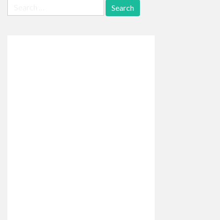
Search
for: