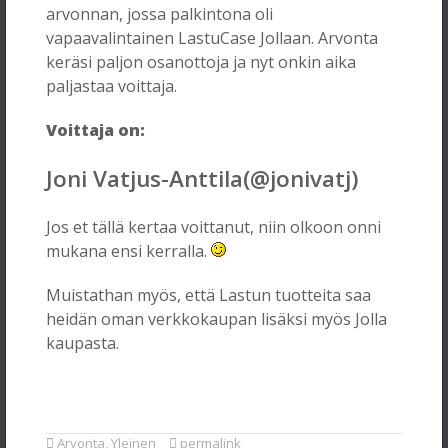
arvonnan, jossa palkintona oli
vapaavalintainen LastuCase Jollaan. Arvonta
keräsi paljon osanottoja ja nyt onkin aika
paljastaa voittaja.
Voittaja on:
Joni Vatjus-Anttila(@jonivatj)
Jos et tällä kertaa voittanut, niin olkoon onni
mukana ensi kerralla.
Muistathan myös, että Lastun tuotteita saa
heidän oman verkkokaupan lisäksi myös Jolla
kaupasta.
Arvonta
,
Yleinen
permalink