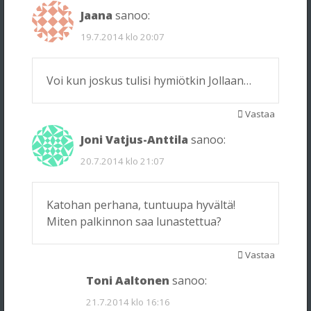
Jaana
sanoo:
19.7.2014 klo 20:07
Voi kun joskus tulisi hymiötkin Jollaan…
Vastaa
Joni Vatjus-Anttila
sanoo:
20.7.2014 klo 21:07
Katohan perhana, tuntuupa hyvältä!
Miten palkinnon saa lunastettua?
Vastaa
Toni Aaltonen
sanoo:
21.7.2014 klo 16:16