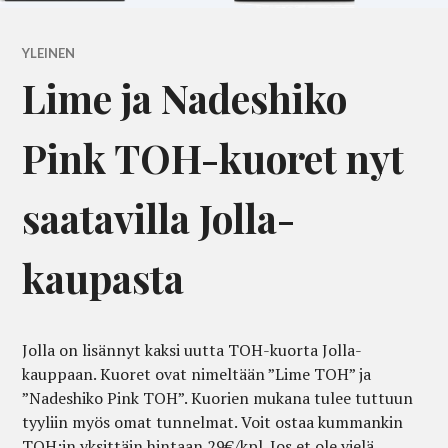
YLEINEN
Lime ja Nadeshiko
Pink TOH-kuoret nyt
saatavilla Jolla-
kaupasta
Jolla on lisännyt kaksi uutta TOH-kuorta Jolla-
kauppaan. Kuoret ovat nimeltään ”Lime TOH” ja
”Nadeshiko Pink TOH”. Kuorien mukana tulee tuttuun
tyyliin myös omat tunnelmat. Voit ostaa kummankin
TOH:in yksittäin hintaan 29€/kpl. Jos et ole vielä