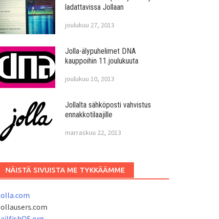
ladattavissa Jollaan
joulukuu 27, 2013
Jolla-älypuhelimet DNA
kauppoihin 11.joulukuuta
joulukuu 10, 2013
Jollalta sähköposti vahvistus
ennakkotilaajille
marraskuu 22, 2013
NÄISTÄ SIVUISTA ME TYKKÄÄMME
Jolla.com
Jollausers.com
ailfishOS.org