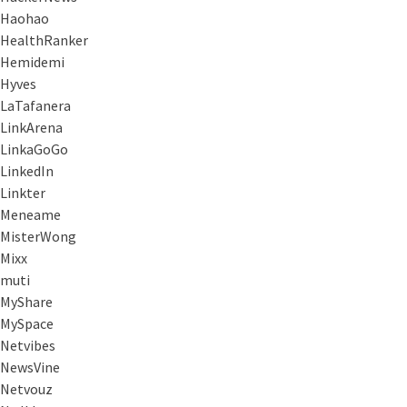
Haohao
HealthRanker
Hemidemi
Hyves
LaTafanera
LinkArena
LinkaGoGo
LinkedIn
Linkter
Meneame
MisterWong
Mixx
muti
MyShare
MySpace
Netvibes
NewsVine
Netvouz