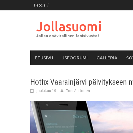
Skip
Tietoja
to
content
Jollasuomi
Jollan epävirallinen fanisivusto!
ETUSIVU
JSFOORUMI
GALLERIA
SO
Hotfix Vaarainjärvi päivitykseen n
joulukuu 19
Toni Aaltonen