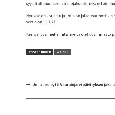
syy oli alfanumeerinen suojakoodi, mikä ei toiminu
Nyt vika on korjattu ja Jolla on julkaissut hotfixin
versio on 1.1.1.27.
Kerro myös meille mitä mieltä olet uusimmasta pä
POSTED UNDER
YLEINEN
Jolla keskeytti Vaarainjärvi päivityksen jakel
Post
navigation