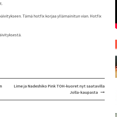
t.
 päivitykseen. Tämä hotfix korjaa yllämainitun vian. Hotfix
ivityksestä.
un
Lime ja Nadeshiko Pink TOH-kuoret nyt saatavilla
Jolla-kaupasta