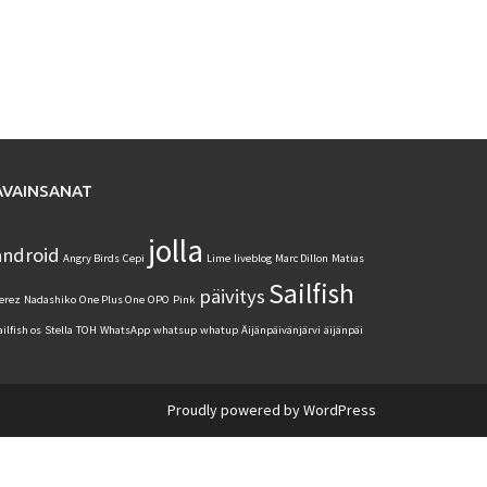
AVAINSANAT
jolla
android
Angry Birds
Cepi
Lime
liveblog
Marc Dillon
Matias
Sailfish
päivitys
erez
Nadashiko
One Plus One
OPO
Pink
ailfish os
Stella
TOH
WhatsApp
whatsup
whatup
Äijänpäivänjärvi
äijänpäi
Proudly powered by WordPress