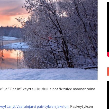
e” ja ”Opt in” käyttäjille. Muille hotfix tulee maanantaina
keyttänyt Vaarainjärvi päivityksen jakelun
. Keskeytyksen