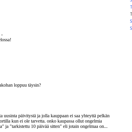
T
S
S