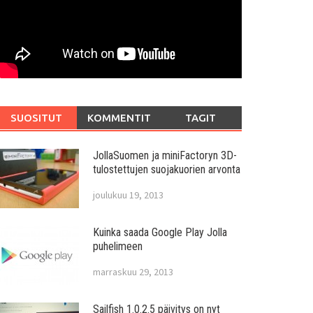
SUOSITUT
KOMMENTIT
TAGIT
JollaSuomen ja miniFactoryn 3D-
tulostettujen suojakuorien arvonta
joulukuu 19, 2013
Kuinka saada Google Play Jolla
puhelimeen
marraskuu 29, 2013
Sailfish 1.0.2.5 päivitys on nyt