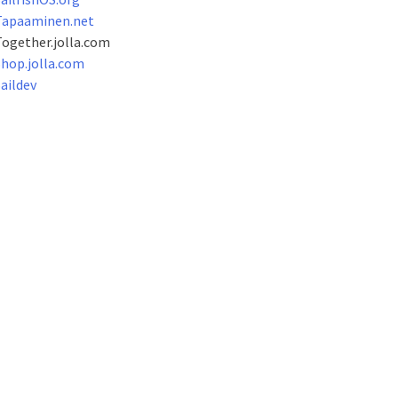
Tapaaminen.net
ogether.jolla.com
hop.jolla.com
aildev