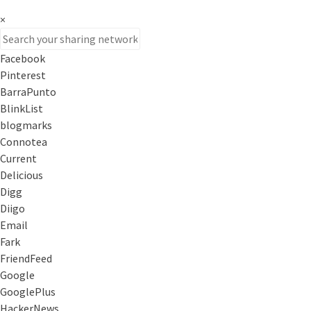
×
Facebook
Pinterest
BarraPunto
BlinkList
blogmarks
Connotea
Current
Delicious
Digg
Diigo
Email
Fark
FriendFeed
Google
GooglePlus
HackerNews