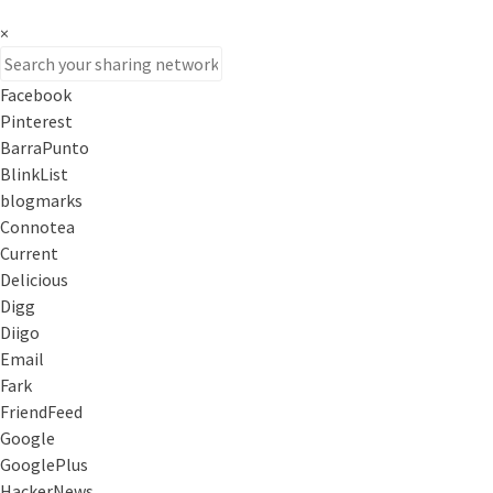
×
Facebook
Pinterest
BarraPunto
BlinkList
blogmarks
Connotea
Current
Delicious
Digg
Diigo
Email
Fark
FriendFeed
Google
GooglePlus
HackerNews