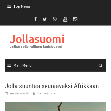
Skip
Top Menu
to
content
Jollasuomi
Jollan epävirallinen fanisivusto!
Main Menu
Jolla suuntaa seuraavaksi Afrikkaan
maaliskuu 26
Toni Aaltonen