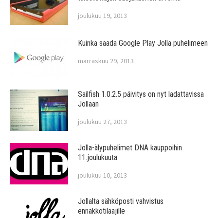
joulukuu 19, 2013
Kuinka saada Google Play Jolla puhelimeen
marraskuu 29, 2013
Sailfish 1.0.2.5 päivitys on nyt ladattavissa
Jollaan
joulukuu 27, 2013
Jolla-älypuhelimet DNA kauppoihin
11.joulukuuta
joulukuu 10, 2013
Jollalta sähköposti vahvistus
ennakkotilaajille