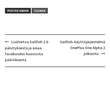
POSTED UNDER
YLEINEN
Lisätietoa Sailfish 2.0
Sailfish-käyttöjärjestelmä
Post
OnePlus One Alpha 2
päivityksestä ja asiaa
navigation
julkaistu
Facebookin huonosta
päätöksestä