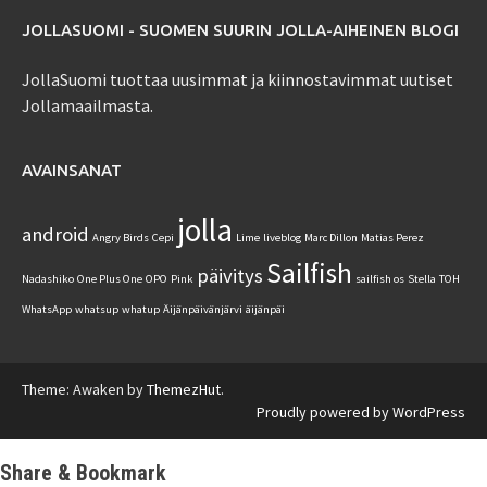
JOLLASUOMI - SUOMEN SUURIN JOLLA-AIHEINEN BLOGI
JollaSuomi tuottaa uusimmat ja kiinnostavimmat uutiset
Jollamaailmasta.
AVAINSANAT
jolla
android
Angry Birds
Cepi
Lime
liveblog
Marc Dillon
Matias Perez
Sailfish
päivitys
Nadashiko
One Plus One
OPO
Pink
sailfish os
Stella
TOH
WhatsApp
whatsup
whatup
Äijänpäivänjärvi
äijänpäi
Theme: Awaken by
ThemezHut
.
Proudly powered by WordPress
Share & Bookmark