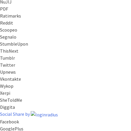
NuJIJ
PDF
Ratimarks
Reddit
Scoopeo
Segnalo
StumbleUpon
ThisNext
Tumblr
Twitter
Upnews
Vkontakte
Wykop
Xerpi
SheToldMe
Diggita
Social Share by
Facebook
GooglePlus