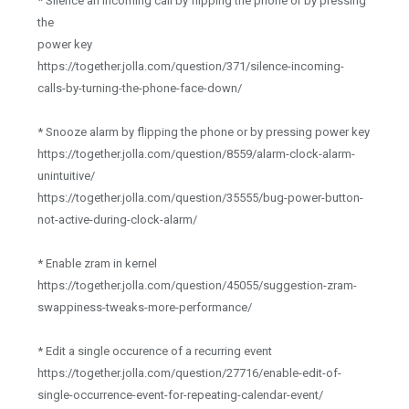
* Silence an incoming call by flipping the phone or by pressing
the
power key
https://together.jolla.com/question/371/silence-incoming-
calls-by-turning-the-phone-face-down/
* Snooze alarm by flipping the phone or by pressing power key
https://together.jolla.com/question/8559/alarm-clock-alarm-
unintuitive/
https://together.jolla.com/question/35555/bug-power-button-
not-active-during-clock-alarm/
* Enable zram in kernel
https://together.jolla.com/question/45055/suggestion-zram-
swappiness-tweaks-more-performance/
* Edit a single occurence of a recurring event
https://together.jolla.com/question/27716/enable-edit-of-
single-occurrence-event-for-repeating-calendar-event/