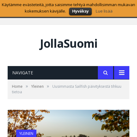
Käytämme evästeteitä, jotta saisimme tehtyä mahdollisimman mukavan
SUOSITUIMMAT
kokemuksen kävijälle.
Hyväksy
Lue lisää
Jollan ja TRI:n lisensointisopimus on jo loppusuoralla
JollaSuomi
NAVIGATE
»
»
Home
Yleinen
Uusimmasta Sailfish päivityksestä tihkuu
tietoa
YLEINEN