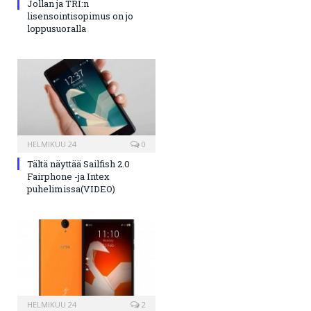
Jollan ja TRI:n
lisensointisopimus on jo
loppusuoralla
HELMIKUU 24
0
Tältä näyttää Sailfish 2.0
Fairphone -ja Intex
puhelimissa(VIDEO)
HELMIKUU 24
2