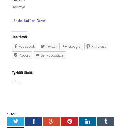
Regards,
Soumya
Lähde:
Sailfish Devel
Jaa tämä:
Facebook
Twitter
Google
Pinterest
Pocket
Sähköpostitse
Tykkää tästä:
Lataa...
SHARE.
Twitter
Facebook
Google+
Pinterest
LinkedIn
Tumblr