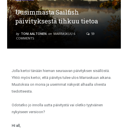
Uusimmasta Sailfish
päivityksestä tihkuu tietoa
by
TONI AALTONEN
on
MARRASKUU 6
59
COMMENTS
Jolla kertoi tänään hieman seuraavan päivityksen sisällöstä.
Yhtiö myös kertoi, että päivitys tulee ulos Marraskuun aikana.
Muutoksia on monia ja useimmat näkyvät alhaalla olvesta
tiedotteesta.
Odotatko jo innolla uutta päivitystä vai oletko tyytväinen
nykyiseen versioon?
Hi all,