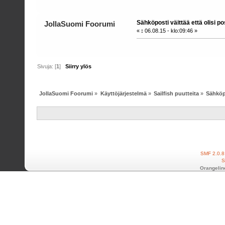
Sähköposti väittää että olisi pos
JollaSuomi Foorumi
«
:
06.08.15 - klo:09:46 »
Sivuja: [
1
]
Siirry ylös
JollaSuomi Foorumi
»
Käyttöjärjestelmä
»
Sailfish puutteita
»
Sähköpo
SMF 2.0.8
S
Orangelin