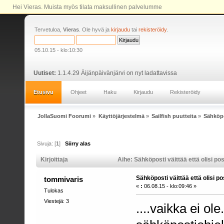
Hei Vieras. Muista myös tilata maksullinen palvelumme
Tervetuloa,
Vieras
. Ole hyvä ja
kirjaudu
tai
rekisteröidy
.
05.10.15 - klo:10:30
Uutiset:
1.1.4.29 Äijänpäivänjärvi on nyt ladattavissa
Etusivu
Ohjeet
Haku
Kirjaudu
Rekisteröidy
JollaSuomi Foorumi
»
Käyttöjärjestelmä
»
Sailfish puutteita
»
Sähköpos
Sivuja: [
1
]
Siirry alas
Kirjoittaja
Aihe: Sähköposti väittää että olisi pos
Sähköposti väittää että olisi pos
tommivaris
«
:
06.08.15 - klo:09:46 »
Tulokas
Viestejä: 3
....vaikka ei ol