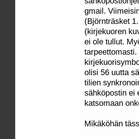
sähköpostiohjelm
gmail. Viimeisi
(Björnträsket 1
(kirjekuoren kuv
ei ole tullut. M
tarpeettomasti.
kirjekuorisymbo
olisi 56 uutta 
tilien synkrono
sähköpostin ei 
katsomaan onko
Mikäköhän tässä