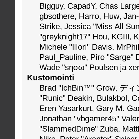
Bigguy, CapadY, Chas Large
gbsothere, Harro, Huw, Jan
Strike, Jessica "Miss All S
"greyknight17" Hou, KGIII, K
Michele "Illori" Davis, MrPhi
Paul_Pauline, Piro "Sarge"
Wade "sησω" Poulsen ja xe
Kustomointi
Brad "IchBin™" Grow, ディン1
"Runic" Deakin, Bulakbol, C
Eren Yasarkurt, Gary M. Ga
Jonathan "vbgamer45" Valent
"SlammedDime" Zuba, Matth