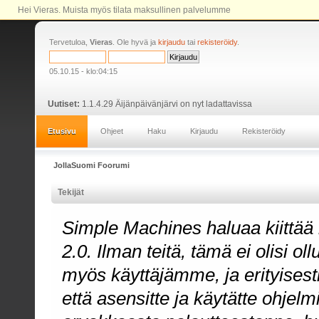
Hei Vieras. Muista myös tilata maksullinen palvelumme
Tervetuloa,
Vieras
. Ole hyvä ja
kirjaudu
tai
rekisteröidy
.
05.10.15 - klo:04:15
Uutiset:
1.1.4.29 Äijänpäivänjärvi on nyt ladattavissa
Etusivu
Ohjeet
Haku
Kirjaudu
Rekisteröidy
JollaSuomi Foorumi
Tekijät
Simple Machines haluaa kiittää 
2.0. Ilman teitä, tämä ei olisi 
myös käyttäjämme, ja erityisesti
että asensitte ja käytätte ohjel