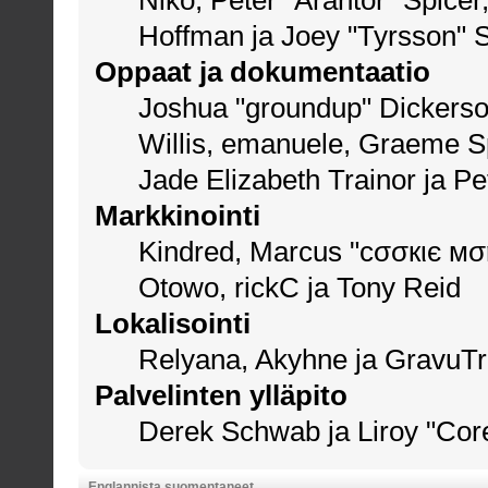
Niko, Peter "Arantor" Spicer
Hoffman ja Joey "Tyrsson" 
Oppaat ja dokumentaatio
Joshua "groundup" Dickerson
Willis, emanuele, Graeme S
Jade Elizabeth Trainor ja P
Markkinointi
Kindred, Marcus "cσσкιє мση
Otowo, rickC ja Tony Reid
Lokalisointi
Relyana, Akyhne ja GravuT
Palvelinten ylläpito
Derek Schwab ja Liroy "Cor
Englannista suomentaneet