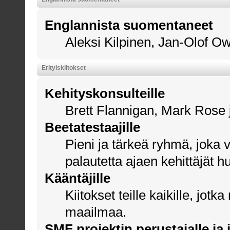
Englannista suomentaneet
Aleksi Kilpinen
, Jan-Olof
Ow
Erityiskiitokset
Kehityskonsulteille
Brett Flannigan, Mark Rose
Beetatestaajille
Pieni ja tärkeä ryhmä, joka 
palautetta ajaen kehittäjät h
Kääntäjille
Kiitokset teille kaikille, jo
maailmaa.
SMF projektin perustajalle ja i