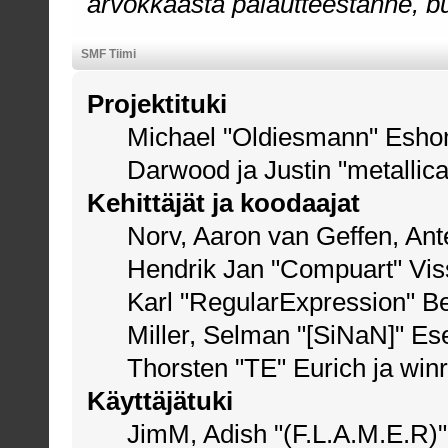
arvokkaasta palautteestanne, bu
SMF Tiimi
Projektituki
Michael "Oldiesmann" Esho
Darwood ja Justin "metallic
Kehittäjät ja koodaajat
Norv, Aaron van Geffen, Ante
Hendrik Jan "Compuart" Vis
Karl "RegularExpression" B
Miller, Selman "[SiNaN]" Ese
Thorsten "TE" Eurich ja win
Käyttäjätuki
JimM, Adish "(F.L.A.M.E.R)" 