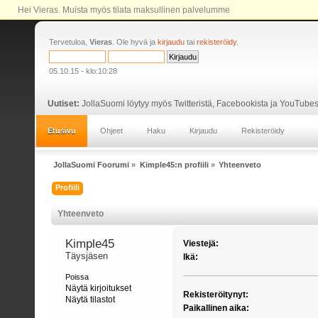
Hei Vieras. Muista myös tilata maksullinen palvelumme
Tervetuloa,
Vieras
. Ole hyvä ja
kirjaudu
tai
rekisteröidy
.
05.10.15 - klo:10:28
Uutiset:
JollaSuomi löytyy myös Twitteristä, Facebookista ja YouTubes
Etusivu
Ohjeet
Haku
Kirjaudu
Rekisteröidy
JollaSuomi Foorumi
»
Kimple45:n profiili
»
Yhteenveto
Profiili
Yhteenveto
Kimple45 
Viestejä:
Täysjäsen
Ikä:
Poissa
Näytä kirjoitukset
Rekisteröitynyt:
Näytä tilastot
Paikallinen aika: