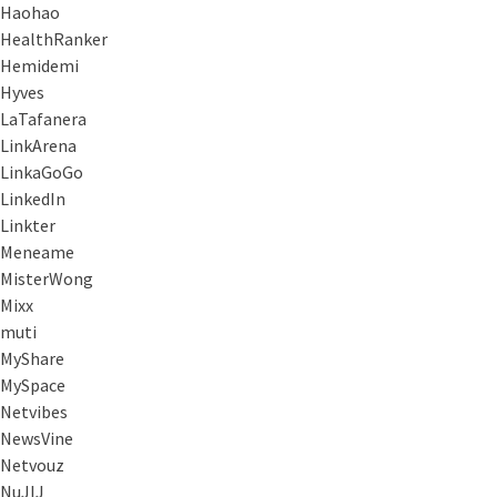
Haohao
HealthRanker
Hemidemi
Hyves
LaTafanera
LinkArena
LinkaGoGo
LinkedIn
Linkter
Meneame
MisterWong
Mixx
muti
MyShare
MySpace
Netvibes
NewsVine
Netvouz
NuJIJ