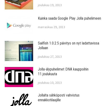
joulukuu 19, 2013
Kuinka saada Google Play Jolla puhelimeen
marraskuu 29, 2013
Sailfish 1.0.2.5 päivitys on nyt ladattavissa
Jollaan
joulukuu 27, 2013
Jolla-älypuhelimet DNA kauppoihin
11.joulukuuta
joulukuu 10, 2013
Jollalta sähköposti vahvistus
ennakkotilaajille