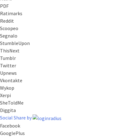
PDF
Ratimarks
Reddit
Scoopeo
Segnalo
StumbleUpon
ThisNext
Tumblr
Twitter
Upnews
Vkontakte
Wykop
Xerpi
SheToldMe
Diggita
Social Share by
Facebook
GooglePlus