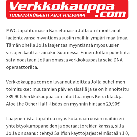
MWC tapahtumassa Barcelonassa Jolla on ilmoittanut
laajentavansa myyntiänsä uusiin maihin ympäri maailmaa.
Tämän ohella Jolla laajentaa myyntiänsä myös uusien
virtojen kautta - ainakin Suomessa. Ennen Jollan puhelinta
sai ainoastaan Jollan omasta verkkokaupasta sekä DNA
operaattorilta.
Verkkokauppa.com on luvannut aloittaa Jolla puhelimen
toimitukset muutamien päivien sisällä ja se on hinnoiteltu
389,90€. Verkkokauppa.com aloittaa myös Keira black ja
Aloe the Other Half -lisäosien myynnin hintaan 29,90€.
Laajenemista tapahtuu myös kokonaan uusiin maihin eri
yhteistyökumppaneiden ja operaattoreiden kanssa, sillä
Jolla on saanut tehtyä Sailfish käyttöjärjestelmästään 1.0,