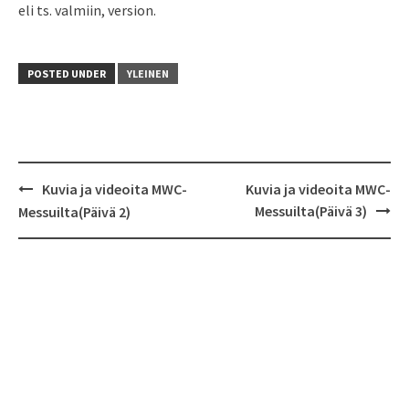
eli ts. valmiin, version.
POSTED UNDER
YLEINEN
Kuvia ja videoita MWC-
Kuvia ja videoita MWC-
Post
Messuilta(Päivä 3)
Messuilta(Päivä 2)
navigation