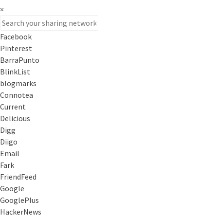
×
Facebook
Pinterest
BarraPunto
BlinkList
blogmarks
Connotea
Current
Delicious
Digg
Diigo
Email
Fark
FriendFeed
Google
GooglePlus
HackerNews