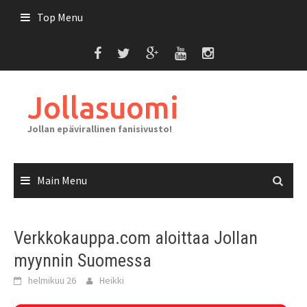
Skip
Top Menu
to
content
Jollasuomi
Jollan epävirallinen fanisivusto!
Main Menu
Verkkokauppa.com aloittaa Jollan
myynnin Suomessa
helmikuu 26
Heikki