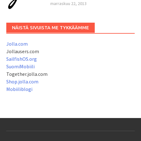
marraskuu 22, 2013
NÄISTÄ SIVUISTA ME TYKKÄÄMME
Jolla.com
Jollausers.com
SailfishOS.org
SuomiMobiili
Together.jolla.com
Shop.jolla.com
Mobiiliblogi