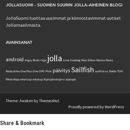
JOLLASUOMI - SUOMEN SUURIN JOLLA-AIHEINEN BLOGI
JollaSuomi tuottaa uusimmat ja kiinnostavimmat uutiset
Jollamaailmasta.
AVAINSANAT
jolla
android
Angry Birds
Cepi
Lime
liveblog
Marc Dillon
Matias Perez
Sailfish
päivitys
Nadashiko
One Plus One
OPO
Pink
sailfish os
Stella
TOH
WhatsApp
whatsup
whatup
Äijänpäivänjärvi
äijänpäi
Theme: Awaken by
ThemezHut
.
Proudly powered by WordPress
Share & Bookmark