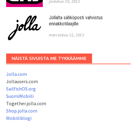
joulukuu 10, 2013
Jollalta sähköposti vahvistus
ennakkotilaajille
marraskuu 22, 2013
NÄISTÄ SIVUISTA ME TYKKÄÄMME
Jolla.com
Jollausers.com
SailfishOS.org
SuomiMobiili
Together.jolla.com
Shop.jolla.com
Mobiiliblogi