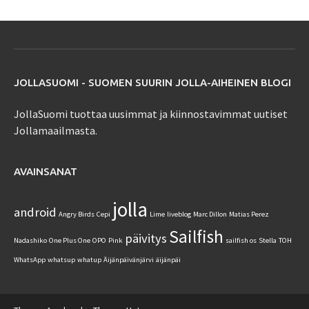
JOLLASUOMI - SUOMEN SUURIN JOLLA-AIHEINEN BLOGI
JollaSuomi tuottaa uusimmat ja kiinnostavimmat uutiset
Jollamaailmasta.
AVAINSANAT
jolla
android
Angry Birds
Cepi
Lime
liveblog
Marc Dillon
Matias Perez
Sailfish
päivitys
Nadashiko
One Plus One
OPO
Pink
sailfish os
Stella
TOH
WhatsApp
whatsup
whatup
Äijänpäivänjärvi
äijänpäi