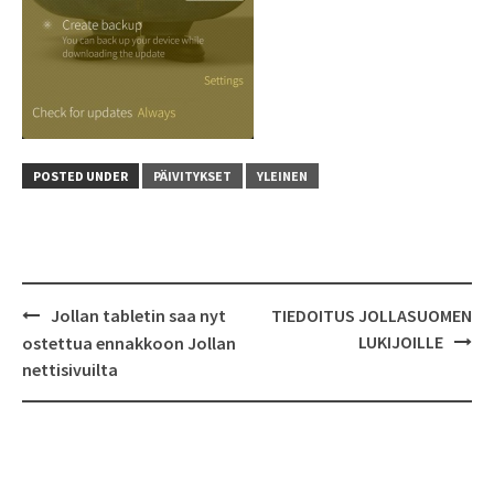
POSTED UNDER
PÄIVITYKSET
YLEINEN
Jollan tabletin saa nyt
TIEDOITUS JOLLASUOMEN
Post
LUKIJOILLE
ostettua ennakkoon Jollan
navigation
nettisivuilta