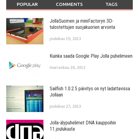
POPULAR
COMMENTS
TAGS
JollaSuomen ja miniFactoryn 3D-
tulostettujen suojakuorien arvonta
joulukuu 19, 2013
Kuinka saada Google Play Jolla puhelimeen
marraskuu 29, 2013
Sailfish 1.0.2.5 päivitys on nyt ladattavissa
Jollaan
joulukuu 27, 2013
Jolla-älypuhelimet DNA kauppoihin
11.joulukuuta