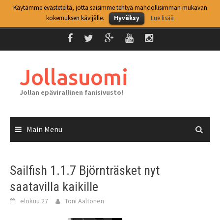
Skip
Käytämme evästeteitä, jotta saisimme tehtyä mahdollisimman mukavan
Top Menu
to
kokemuksen kävijälle.
Hyväksy
Lue lisää
content
Jollasuomi
Jollan epävirallinen fanisivusto!
Main Menu
Sailfish 1.1.7 Björnträsket nyt
saatavilla kaikille
elokuu 27
Toni Aaltonen