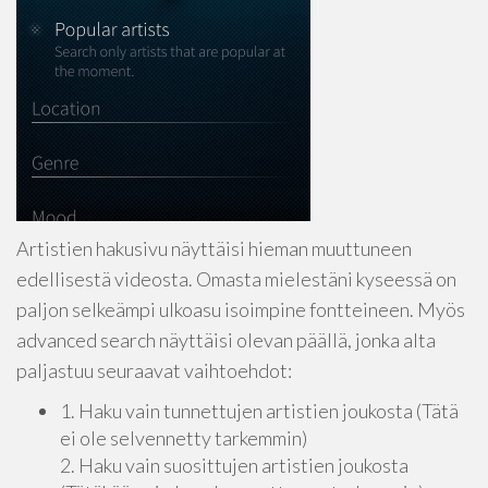
Artistien hakusivu näyttäisi hieman muuttuneen
edellisestä videosta. Omasta mielestäni kyseessä on
paljon selkeämpi ulkoasu isoimpine fontteineen. Myös
advanced search näyttäisi olevan päällä, jonka alta
paljastuu seuraavat vaihtoehdot:
1. Haku vain tunnettujen artistien joukosta (Tätä
ei ole selvennetty tarkemmin)
2. Haku vain suosittujen artistien joukosta