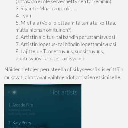
(Tätäkään ei ole selvennetty sen tarkemmin)
3. Sijainti - Maa, kaupunki, …
4. Tyyli
5. Mieliala (Voisi olettaa mitä tämä tarkoittaa,
mutta hieman omituinen?)
6. Artistin aloitus- tai bändin perustamisvuosi
7. Artistin lopetus- tai bändin lopettamisvuosi
8. Lajittelu - Tunnettuvuus, suosittuvuus,
aloitusvuosi ja lopettamisvuosi
Näiden tietojen perusteella olisi kyseessä siis erittäin
mukavat ja kattavat vaihtoehdot artistien etsimiselle.