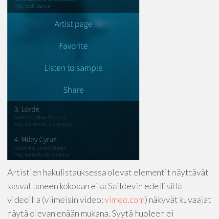
Artistien hakulistauksessa olevat elementit näyttävät
kasvattaneen kokoaan eikä Saildevin edellisillä
videoilla (viimeisin video:
vimeo.com
) näkyvät kuvaajat
näytä olevan enään mukana. Syytä huoleen ei