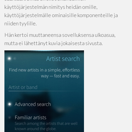
käyttöjärjestelmän nimitys heidän omille,
käyttöjärjestelmälle ominaisille komponenteille ja
niiden tyylille.
Hän kertoi muuttaneensa sovelluksensa ulkoasua,
mutta ei lähettänyt kuvia jokaisesta sivusta.