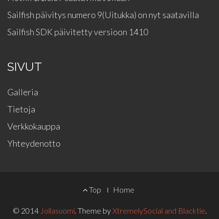
Sailfish päivitys numero 9(Uitukka) on nyt saatavilla
Sailfish SDK päivitetty versioon 1410
SIVUT
Galleria
Tietoja
Verkkokauppa
Yhteydenotto
FOOTER
Top
Home
MENU
© 2014
Jollasuomi
. Theme by
XtremelySocial and Blacktie
.