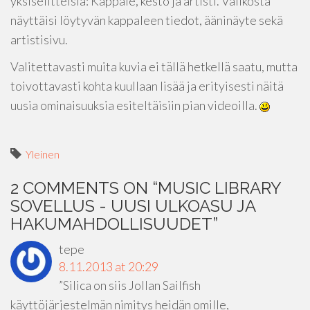
yksiselitteisiä: Kappale, kesto ja artisti. Valikosta
näyttäisi löytyvän kappaleen tiedot, ääninäyte sekä
artistisivu.
Valitettavasti muita kuvia ei tällä hetkellä saatu, mutta
toivottavasti kohta kuullaan lisää ja erityisesti näitä
uusia ominaisuuksia esiteltäisiin pian videoilla.
Yleinen
2 COMMENTS ON “
MUSIC LIBRARY
SOVELLUS - UUSI ULKOASU JA
HAKUMAHDOLLISUUDET
”
tepe
8.11.2013 at 20:29
”Silica on siis Jollan Sailfish
käyttöjärjestelmän nimitys heidän omille,