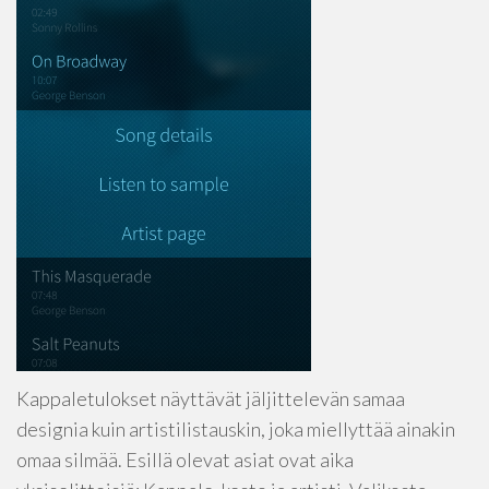
Kappaletulokset näyttävät jäljittelevän samaa
designia kuin artistilistauskin, joka miellyttää ainakin
omaa silmää. Esillä olevat asiat ovat aika