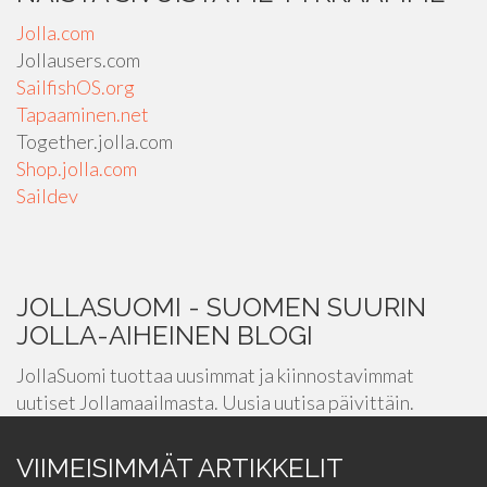
Jolla.com
Jollausers.com
SailfishOS.org
Tapaaminen.net
Together.jolla.com
Shop.jolla.com
Saildev
JOLLASUOMI - SUOMEN SUURIN
JOLLA-AIHEINEN BLOGI
JollaSuomi tuottaa uusimmat ja kiinnostavimmat
uutiset Jollamaailmasta. Uusia uutisa päivittäin.
VIIMEISIMMÄT ARTIKKELIT