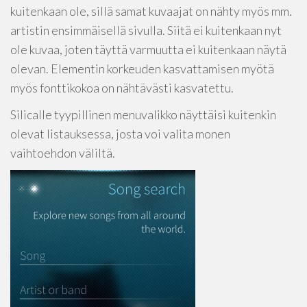
kuitenkaan ole, sillä samat kuvaajat on nähty myös mm.
artistin ensimmäisellä sivulla. Siitä ei kuitenkaan nyt
ole kuvaa, joten täyttä varmuutta ei kuitenkaan näytä
olevan. Elementin korkeuden kasvattamisen myötä
myös fonttikokoa on nähtävästi kasvatettu.
Silicalle tyypillinen menuvalikko näyttäisi kuitenkin
olevat listauksessa, josta voi valita monen
vaihtoehdon väliltä.