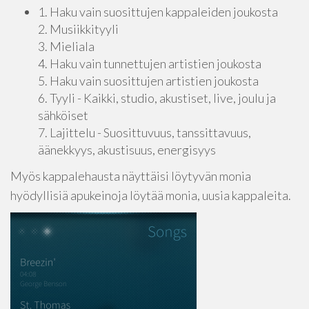
1. Haku vain suosittujen kappaleiden joukosta
2. Musiikkityyli
3. Mieliala
4. Haku vain tunnettujen artistien joukosta
5. Haku vain suosittujen artistien joukosta
6. Tyyli - Kaikki, studio, akustiset, live, joulu ja
sähköiset
7. Lajittelu - Suosittuvuus, tanssittavuus,
äänekkyys, akustisuus, energisyys
Myös kappalehausta näyttäisi löytyvän monia
hyödyllisiä apukeinoja löytää monia, uusia kappaleita.