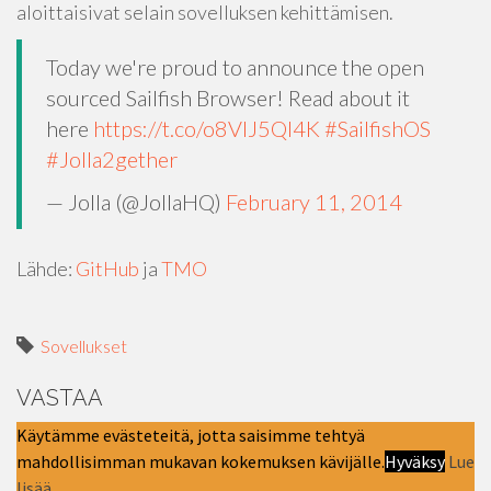
aloittaisivat selain sovelluksen kehittämisen.
Today we're proud to announce the open
sourced Sailfish Browser! Read about it
here
https://t.co/o8VIJ5Ql4K
#SailfishOS
#Jolla2gether
— Jolla (@JollaHQ)
February 11, 2014
Lähde:
GitHub
ja
TMO
Sovellukset
VASTAA