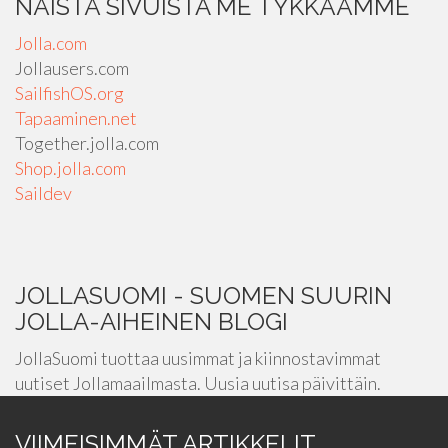
NÄISTÄ SIVUISTA ME TYKKÄÄMME
Jolla.com
Jollausers.com
SailfishOS.org
Tapaaminen.net
Together.jolla.com
Shop.jolla.com
Saildev
JOLLASUOMI - SUOMEN SUURIN
JOLLA-AIHEINEN BLOGI
JollaSuomi tuottaa uusimmat ja kiinnostavimmat
uutiset Jollamaailmasta. Uusia uutisa päivittäin.
VIIMEISIMMÄT ARTIKKELIT