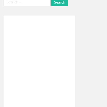
Search
for: