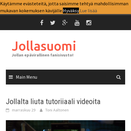
Skip
Käytämme evästeteitä, jotta saisimme tehtyä mahdollisimman
Top Menu
to
mukavan kokemuksen kävijälle.
Hyväksy
Lue lisää
content
Jollasuomi
Jollan epävirallinen fanisivusto!
Main Menu
Jollalta liuta tutoriiaali videoita
marraskuu 29
Toni Aaltonen