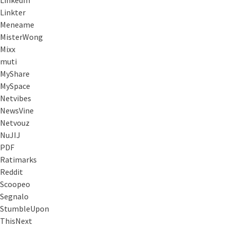
Linkter
Meneame
MisterWong
Mixx
muti
MyShare
MySpace
Netvibes
NewsVine
Netvouz
NuJIJ
PDF
Ratimarks
Reddit
Scoopeo
Segnalo
StumbleUpon
ThisNext