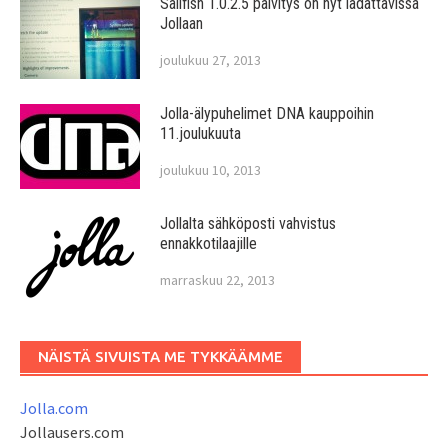
Sailfish 1.0.2.5 päivitys on nyt ladattavissa
Jollaan
joulukuu 27, 2013
Jolla-älypuhelimet DNA kauppoihin
11.joulukuuta
joulukuu 10, 2013
Jollalta sähköposti vahvistus
ennakkotilaajille
marraskuu 22, 2013
NÄISTÄ SIVUISTA ME TYKKÄÄMME
Jolla.com
Jollausers.com