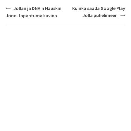
Jollan ja DNA:n Hauskin
Kuinka saada Google Play
Post
Jolla puhelimeen
Jono-tapahtuma kuvina
navigation