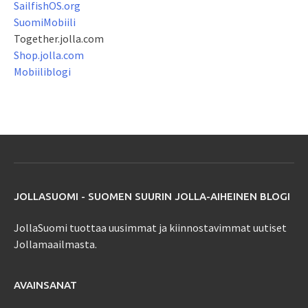
SailfishOS.org
SuomiMobiili
Together.jolla.com
Shop.jolla.com
Mobiiliblogi
JOLLASUOMI - SUOMEN SUURIN JOLLA-AIHEINEN BLOGI
JollaSuomi tuottaa uusimmat ja kiinnostavimmat uutiset
Jollamaailmasta.
AVAINSANAT