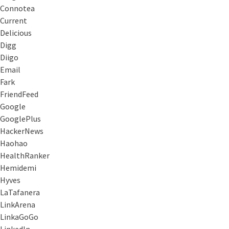
Connotea
Current
Delicious
Digg
Diigo
Email
Fark
FriendFeed
Google
GooglePlus
HackerNews
Haohao
HealthRanker
Hemidemi
Hyves
LaTafanera
LinkArena
LinkaGoGo
LinkedIn