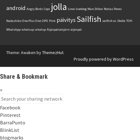
jolla
android
Angry Birds
Cepi
Lime
liveblog
Marc Dillon
Matias Perez
Sailfish
päivitys
Nadashiko
One Plus One
OPO
Pink
sailfish os
Stella
TOH
WhatsApp
whatsup
whatup
Äijänpäivänjärvi
äijänpäi
Theme: Awaken by
ThemezHut
.
Proudly powered by WordPress
Share & Bookmark
×
Facebook
Pinterest
BarraPunto
BlinkList
blogmarks