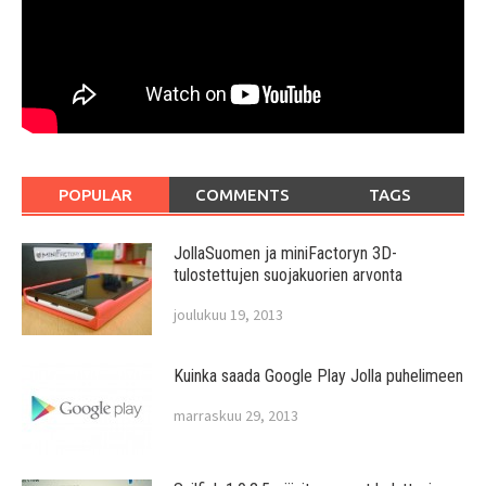
POPULAR
COMMENTS
TAGS
JollaSuomen ja miniFactoryn 3D-
tulostettujen suojakuorien arvonta
joulukuu 19, 2013
Kuinka saada Google Play Jolla puhelimeen
marraskuu 29, 2013