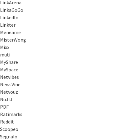
LinkArena
LinkaGoGo
LinkedIn
Linkter
Meneame
MisterWong
Mixx
muti
MyShare
MySpace
Netvibes
NewsVine
Netvouz
NuJIJ
PDF
Ratimarks
Reddit
Scoopeo
Segnalo