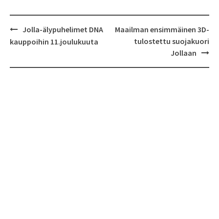
Jolla-älypuhelimet DNA
Maailman ensimmäinen 3D-
Post
tulostettu suojakuori
kauppoihin 11.joulukuuta
navigation
Jollaan