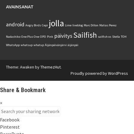
AVAINSANAT
jolla
android
Angry Birds
Cepi
Lime
liveblog
Marc Dillon
Matias Perez
Sailfish
päivitys
Nadashiko
One Plus One
OPO
Pink
sailfish os
Stella
TOH
WhatsApp
whatsup
whatup
Äijänpäivänjärvi
äijänpäi
Theme: Awaken by
ThemezHut
.
Proudly powered by WordPress
Share & Bookmark
×
Facebook
Pinterest