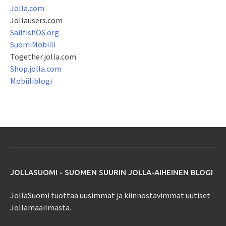
Jolla.com
Jollausers.com
SailfishOS.org
SuomiMobiili
Together.jolla.com
Shop.jolla.com
Mobiiliblogi
JOLLASUOMI - SUOMEN SUURIN JOLLA-AIHEINEN BLOGI
JollaSuomi tuottaa uusimmat ja kiinnostavimmat uutiset
Jollamaailmasta.