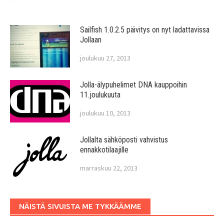
Sailfish 1.0.2.5 päivitys on nyt ladattavissa
Jollaan
joulukuu 27, 2013
Jolla-älypuhelimet DNA kauppoihin
11.joulukuuta
joulukuu 10, 2013
Jollalta sähköposti vahvistus
ennakkotilaajille
marraskuu 22, 2013
NÄISTÄ SIVUISTA ME TYKKÄÄMME