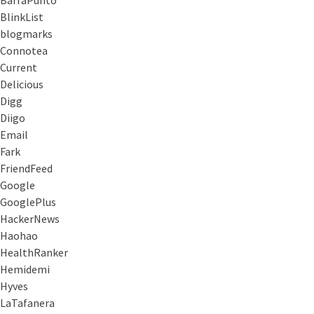
BarraPunto
BlinkList
blogmarks
Connotea
Current
Delicious
Digg
Diigo
Email
Fark
FriendFeed
Google
GooglePlus
HackerNews
Haohao
HealthRanker
Hemidemi
Hyves
LaTafanera