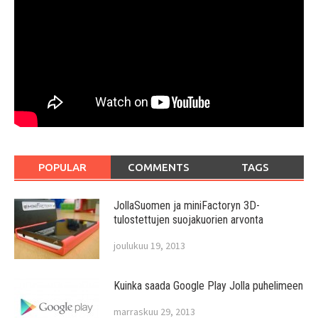
POPULAR
COMMENTS
TAGS
JollaSuomen ja miniFactoryn 3D-
tulostettujen suojakuorien arvonta
joulukuu 19, 2013
Kuinka saada Google Play Jolla puhelimeen
marraskuu 29, 2013