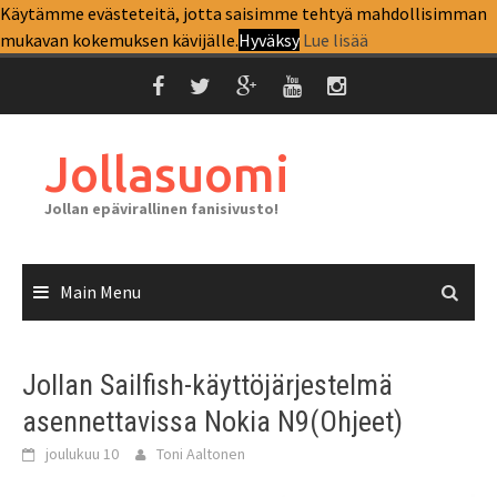
Skip
Käytämme evästeteitä, jotta saisimme tehtyä mahdollisimman
Top Menu
to
mukavan kokemuksen kävijälle.
Hyväksy
Lue lisää
content
Jollasuomi
Jollan epävirallinen fanisivusto!
Main Menu
Jollan Sailfish-käyttöjärjestelmä
asennettavissa Nokia N9(Ohjeet)
joulukuu 10
Toni Aaltonen