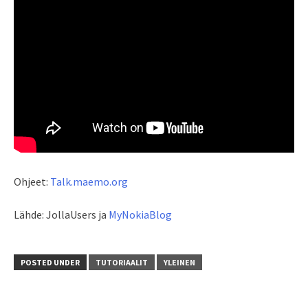
Ohjeet:
Talk.maemo.org
Lähde: JollaUsers ja
MyNokiaBlog
POSTED UNDER
TUTORIAALIT
YLEINEN