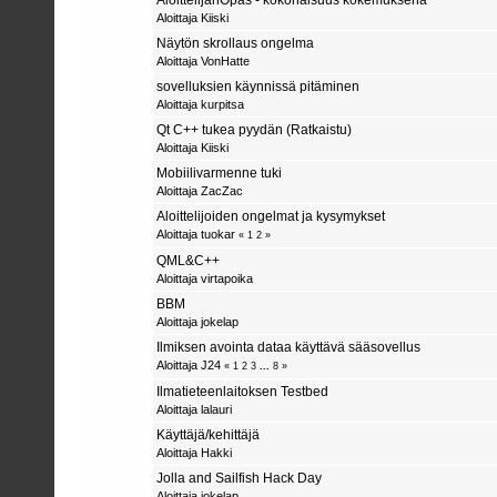
Aloittaja
Kiiski
Näytön skrollaus ongelma
Aloittaja
VonHatte
sovelluksien käynnissä pitäminen
Aloittaja
kurpitsa
Qt C++ tukea pyydän (Ratkaistu)
Aloittaja
Kiiski
Mobiilivarmenne tuki
Aloittaja
ZacZac
Aloittelijoiden ongelmat ja kysymykset
Aloittaja
tuokar
«
1
2
»
QML&C++
Aloittaja
virtapoika
BBM
Aloittaja
jokelap
Ilmiksen avointa dataa käyttävä sääsovellus
Aloittaja
J24
«
1
2
3
...
8
»
Ilmatieteenlaitoksen Testbed
Aloittaja
lalauri
Käyttäjä/kehittäjä
Aloittaja Hakki
Jolla and Sailfish Hack Day
Aloittaja jokelap