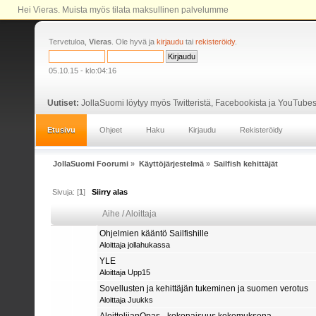
Hei Vieras. Muista myös tilata maksullinen palvelumme
Tervetuloa,
Vieras
. Ole hyvä ja
kirjaudu
tai
rekisteröidy
.
05.10.15 - klo:04:16
Uutiset:
JollaSuomi löytyy myös Twitteristä, Facebookista ja YouTubes
Etusivu
Ohjeet
Haku
Kirjaudu
Rekisteröidy
JollaSuomi Foorumi
»
Käyttöjärjestelmä
»
Sailfish kehittäjät
Sivuja: [
1
]
Siirry alas
Aihe
/
Aloittaja
Ohjelmien kääntö Sailfishille
Aloittaja
jollahukassa
YLE
Aloittaja
Upp15
Sovellusten ja kehittäjän tukeminen ja suomen verotus
Aloittaja
Juukks
AloittelijanOpas - kokonaisuus kokemuksena