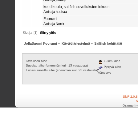
koodikoulu, sailfish sovelluksien tekoon..
Aloittaja
huuhaa
Foorumi
Aloittaja
Norrit
Sivuja: [
1
]
Siirry ylös
JollaSuomi Foorumi
»
Käyttöjärjestelmä
»
Sailfish kehittäjät
Tavallinen aihe
Lukittu aihe
Suosittu aihe (enemmän kuin 15 vastausta)
Pysyvä aihe
Erittäin suosittu aihe (enemmän kuin 25 vastausta)
Äänestys
SMF 2.0.8
S
Orangelin