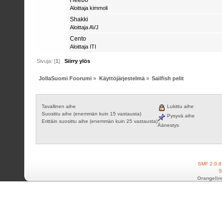
Aloittaja
kimmoli
Shakki
Aloittaja
AVJ
Cento
Aloittaja
ITI
Sivuja: [
1
]
Siirry ylös
JollaSuomi Foorumi
»
Käyttöjärjestelmä
»
Sailfish pelit
Tavallinen aihe
Lukittu aihe
Suosittu aihe (enemmän kuin 15 vastausta)
Pysyvä aihe
Erittäin suosittu aihe (enemmän kuin 25 vastausta)
Äänestys
SMF 2.0.8
S
Orangelin