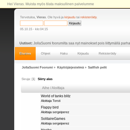
Hei Vieras. Muista myös tilata maksullinen palvelumme
Tervetuloa,
Vieras
. Ole hyvä ja
kirjaudu
tai
rekisteröidy
.
05.10.15 - klo:04:15
Uutiset:
JollaSuomi foorumilta saa nyt mainokset pois liittymällä pa
Etusivu
Ohjeet
Haku
Kirjaudu
Rekisteröidy
JollaSuomi Foorumi
»
Käyttöjärjestelmä
»
Sailfish pelit
Sivuja: [
1
]
Siirry alas
Aihe
/
Aloittaja
World of tanks blitz
Aloittaja
Torsti
Flappy bird
Aloittaja sergeiperez
SolitaireGames
Aloittaja sergeiperez
Heebo