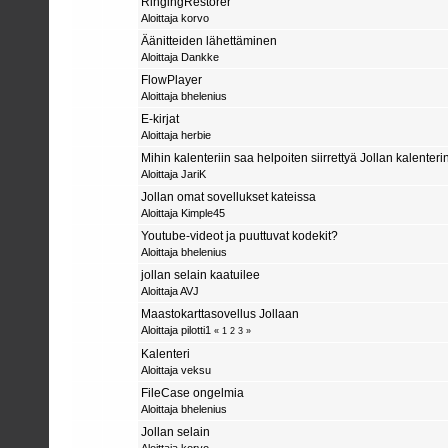
RingingRestorer
Aloittaja
korvo
Äänitteiden lähettäminen
Aloittaja
Dankke
FlowPlayer
Aloittaja
bhelenius
E-kirjat
Aloittaja
herbie
Mihin kalenteriin saa helpoiten siirrettyä Jollan kalenteri
Aloittaja
JariK
Jollan omat sovellukset kateissa
Aloittaja
Kimple45
Youtube-videot ja puuttuvat kodekit?
Aloittaja
bhelenius
jollan selain kaatuilee
Aloittaja
AVJ
Maastokarttasovellus Jollaan
Aloittaja
pilotti1
«
1
2
3
»
Kalenteri
Aloittaja
veksu
FileCase ongelmia
Aloittaja
bhelenius
Jollan selain
Aloittaja
korvo