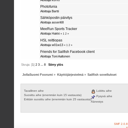
Photofunia
Aloittaja
Bartti
Sähköpostin päivitys
Aloittaja
asseri68
MeeRun Sports Tracker
Aloittaja Hakki
«
1
2
»
HSL reittiopas
Aloittaja
w01w13
«
1
2
»
Friends for Sailfish Facebook client
Aloittaja
Toni Aaltonen
Sivuja: [
1
]
2
3
...
8
Siirry ylös
JollaSuomi Foorumi
»
Käyttöjärjestelmä
»
Sailfish sovellukset
Tavallinen aihe
Lukittu aihe
Suosittu aihe (enemmän kuin 15 vastausta)
Pysyvä aihe
Erittäin suosittu aihe (enemmän kuin 25 vastausta)
Äänestys
SMF 2.0.8
S