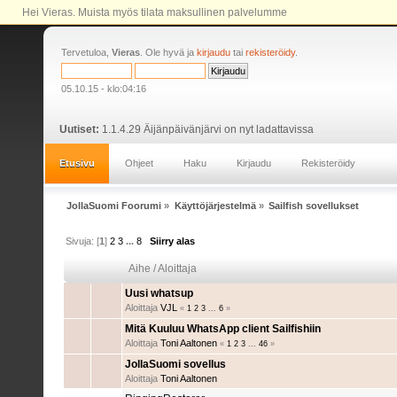
Hei Vieras. Muista myös tilata maksullinen palvelumme
Tervetuloa,
Vieras
. Ole hyvä ja
kirjaudu
tai
rekisteröidy
.
05.10.15 - klo:04:16
Uutiset:
1.1.4.29 Äijänpäivänjärvi on nyt ladattavissa
Etusivu
Ohjeet
Haku
Kirjaudu
Rekisteröidy
JollaSuomi Foorumi
»
Käyttöjärjestelmä
»
Sailfish sovellukset
Sivuja: [
1
]
2
3
...
8
Siirry alas
Aihe
/
Aloittaja
Uusi whatsup
Aloittaja
VJL
«
1
2
3
...
6
»
Mitä Kuuluu WhatsApp client Sailfishiin
Aloittaja
Toni Aaltonen
«
1
2
3
...
46
»
JollaSuomi sovellus
Aloittaja
Toni Aaltonen