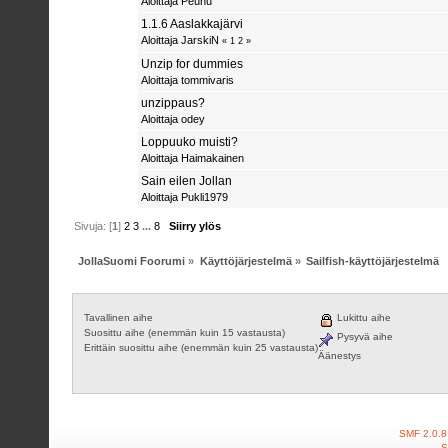
Aloittaja
Peuhu
1.1.6 Aaslakkajärvi
Aloittaja
JarskiN
«
1
2
»
Unzip for dummies
Aloittaja
tommivaris
unzippaus?
Aloittaja
odey
Loppuuko muisti?
Aloittaja
Haimakainen
Sain eilen Jollan
Aloittaja
Pukli1979
Sivuja: [
1
]
2
3
...
8
Siirry ylös
JollaSuomi Foorumi
»
Käyttöjärjestelmä
»
Sailfish-käyttöjärjestelmä
Tavallinen aihe
Lukittu aihe
Suosittu aihe (enemmän kuin 15 vastausta)
Pysyvä aihe
Erittäin suosittu aihe (enemmän kuin 25 vastausta)
Äänestys
SMF 2.0.8
S