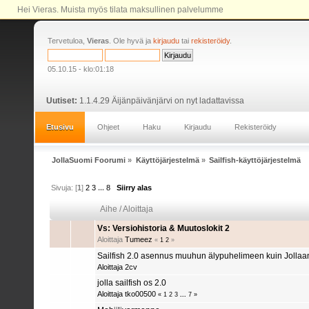
Hei Vieras. Muista myös tilata maksullinen palvelumme
Tervetuloa,
Vieras
. Ole hyvä ja
kirjaudu
tai
rekisteröidy
.
05.10.15 - klo:01:18
Uutiset:
1.1.4.29 Äijänpäivänjärvi on nyt ladattavissa
Etusivu
Ohjeet
Haku
Kirjaudu
Rekisteröidy
JollaSuomi Foorumi
»
Käyttöjärjestelmä
»
Sailfish-käyttöjärjestelmä
Sivuja: [
1
]
2
3
...
8
Siirry alas
Aihe
/
Aloittaja
Vs: Versiohistoria & Muutoslokit 2
Aloittaja
Tumeez
«
1
2
»
Sailfish 2.0 asennus muuhun älypuhelimeen kuin Jollaa
Aloittaja
2cv
jolla sailfish os 2.0
Aloittaja
tko00500
«
1
2
3
...
7
»