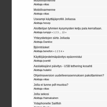
Mobiilivarmenne
Aloittaja
viitas
Mobiilivarmenne
Aloittaja
viitas
Useampi käyttäjäprofiili Jollassa
Aloittaja
hesep
Aloittelijan tyhmien kysymysten ketju pala kerrallaan.
Aloittaja
tumppi
«
1
2
3
...
13
»
Yhteystietojen siirto Jollasta
Aloittaja
Dankke
Björnträsket
Aloittaja
benefon
«
1
2
3
4
»
Käyttöjärjestelmäpäivitys epäonnistui
Aloittaja
jvanttil
Aaslakkajärvi päivitys - USB tethering kosahti
Aloittaja
hulakki
Ohjelmaversion uudelleenasennuksen pakottaminen?
Aloittaja
viitas
Jolla ei tunne pdf-muotoa?
Aloittaja
viitas
Jolla sekosi
Aloittaja
Haimakainen
Yotaphonelle Sailfish