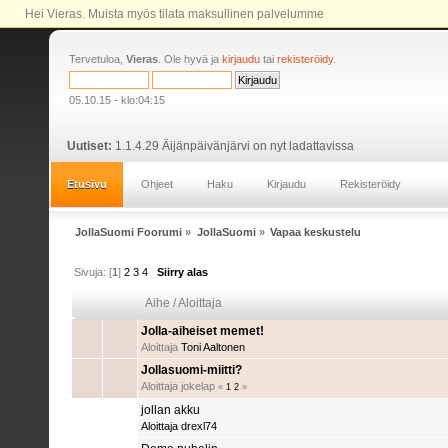
Hei Vieras. Muista myös tilata maksullinen palvelumme
Tervetuloa,
Vieras
. Ole hyvä ja
kirjaudu
tai
rekisteröidy
.
05.10.15 - klo:04:15
Uutiset:
1.1.4.29 Äijänpäivänjärvi on nyt ladattavissa
Etusivu
Ohjeet
Haku
Kirjaudu
Rekisteröidy
JollaSuomi Foorumi
»
JollaSuomi
»
Vapaa keskustelu
Sivuja: [
1
]
2
3
4
Siirry alas
Aihe
/
Aloittaja
Jolla-aiheiset memet!
Aloittaja
Toni Aaltonen
Jollasuomi-miitti?
Aloittaja jokelap
«
1
2
»
jollan akku
Aloittaja
drexl74