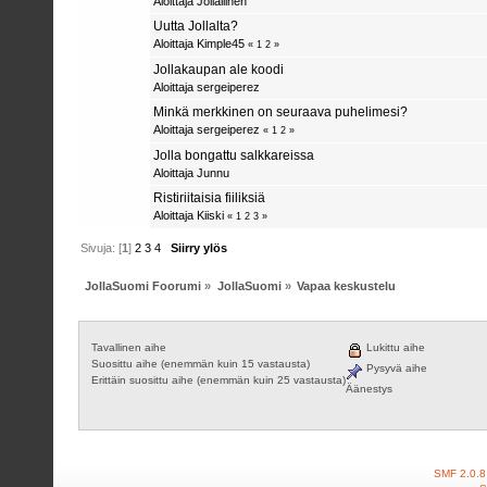
Aloittaja
Jollallinen
Uutta Jollalta?
Aloittaja
Kimple45
«
1
2
»
Jollakaupan ale koodi
Aloittaja sergeiperez
Minkä merkkinen on seuraava puhelimesi?
Aloittaja sergeiperez
«
1
2
»
Jolla bongattu salkkareissa
Aloittaja
Junnu
Ristiriitaisia fiiliksiä
Aloittaja
Kiiski
«
1
2
3
»
Sivuja: [
1
]
2
3
4
Siirry ylös
JollaSuomi Foorumi
»
JollaSuomi
»
Vapaa keskustelu
Tavallinen aihe
Lukittu aihe
Suosittu aihe (enemmän kuin 15 vastausta)
Pysyvä aihe
Erittäin suosittu aihe (enemmän kuin 25 vastausta)
Äänestys
SMF 2.0.8