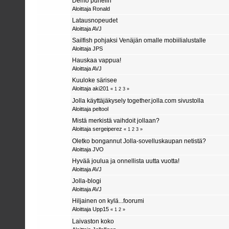
Demo puhelin
Aloittaja
Ronald
Latausnopeudet
Aloittaja
AVJ
Sailfish pohjaksi Venäjän omalle mobiilialustalle
Aloittaja
JPS
Hauskaa vappua!
Aloittaja
AVJ
Kuuloke särisee
Aloittaja
aki201
«
1
2
3
»
Jolla käyttäjäkysely together.jolla.com sivustolla
Aloittaja
peltool
Mistä merkistä vaihdoit jollaan?
Aloittaja sergeiperez
«
1
2
3
»
Oletko bongannut Jolla-sovelluskaupan netistä?
Aloittaja
JVO
Hyvää joulua ja onnellista uutta vuotta!
Aloittaja
AVJ
Jolla-blogi
Aloittaja
AVJ
Hiljainen on kylä...foorumi
Aloittaja
Upp15
«
1
2
»
Laivaston koko