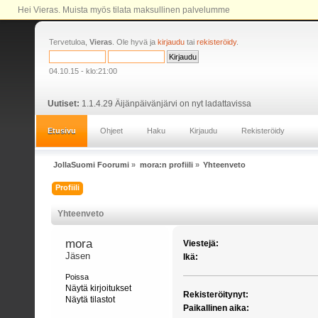
Hei Vieras. Muista myös tilata maksullinen palvelumme
Tervetuloa,
Vieras
. Ole hyvä ja
kirjaudu
tai
rekisteröidy
.
04.10.15 - klo:21:00
Uutiset:
1.1.4.29 Äijänpäivänjärvi on nyt ladattavissa
Etusivu
Ohjeet
Haku
Kirjaudu
Rekisteröidy
JollaSuomi Foorumi
»
mora:n profiili
»
Yhteenveto
Profiili
Yhteenveto
mora 
Viestejä:
Jäsen
Ikä:
Poissa
Näytä kirjoitukset
Rekisteröitynyt:
Näytä tilastot
Paikallinen aika: