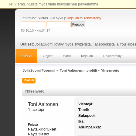
Hei Vieras. Muista myös tilata maksullinen palvelumme
Tervetuloa,
Vieras
. Ole hyvä ja
kirjaudu
tai
rekisteröidy
.
05.10.15 - klo:04:17
Uutiset:
JollaSuomi löytyy myös Twitteristä, Facebookista ja YouTubes
Etusivu
Ohjeet
Haku
Kirjaudu
Rekisteröidy
JollaSuomi Foorumi
»
Toni Aaltonen:n profiili
»
Yhteenveto
Profiili
Yhteenveto
Toni Aaltonen 
Viestejä:
Ylläpitäjä
Titteli:
Sukupuoli:
Ikä:
Poissa
Asuinpaikka:
Näytä kirjoitukset
Näytä tilastot