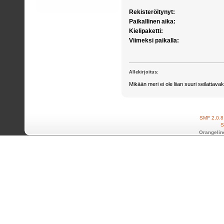
Rekisteröitynyt:
Paikallinen aika:
Kielipaketti:
Viimeksi paikalla:
Allekirjoitus:
Mikään meri ei ole liian suuri seilattavak
SMF 2.0.8
S
Orangelin