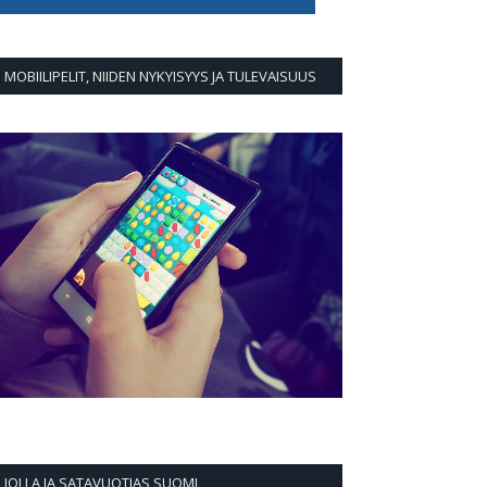
MOBIILIPELIT, NIIDEN NYKYISYYS JA TULEVAISUUS
JOLLA JA SATAVUOTIAS SUOMI