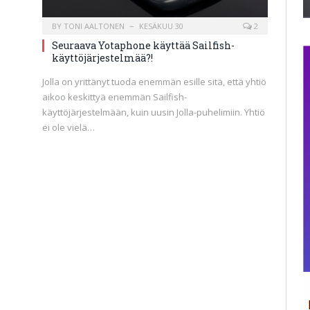
BY
TONI AALTONEN
KESÄKUU 30
2
Seuraava Yotaphone käyttää Sailfish-
käyttöjärjestelmää?!
Jolla on yrittänyt tuoda enemmän esille sitä, että yhtiö
aikoo keskittyä enemmän Sailfish-
käyttöjärjestelmään, kuin uusin Jolla-puhelimiin. Yhtiö
ei ole vielä…