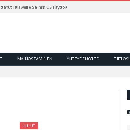
ttanut Huaweille Sailfish OS käyttöä
OT
MAINOSTAMINEN
YHTEYDENOTTO
TIETOS
HUHUT