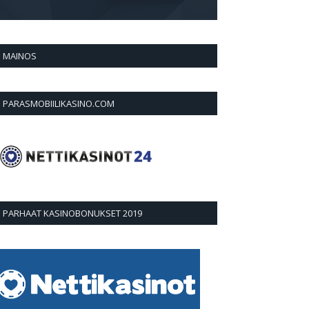
MAINOS
PARASMOBIILIKASINO.COM
PARHAAT KASINOBONUKSET 2019