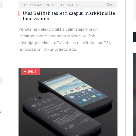
BY
TONI AALTONEN
LOKAKUU 7
0
Uusi Sailfish tabletti saapuu markkinoille
tänä vuonna
Venäläinen elektroniikka valmistaja Inoi on
ilmoittanut valmistavansa tabletin Sailfish-
käyttöjärjestelmällä. Tabletti on nimeltään Inoi T8 ja
huhuissa on liikkunut tieto, että…
HUHUT
ä.