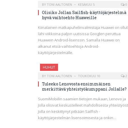
BY
TONI AALTONEN
KESÄKUU 5
0
Olisiko Jollan Sailfish-käyttöjärjestelmä
hyvä vaihtoehto Huaweille
Kiinalainen matkapuhelinvalmistaja Huawei on ollut
lähi viikkoina paljon uutisissa Googlen peruttua
Huawein Android-lisenssin. Samalla Huawei on
alkanut etsiä vaihtoehtoja Android-
käyttöjärjestelmälle.
HUHUT
BY
TONI AALTONEN
TOUKOKUU 10
2
Tuleeko Lenovosta ensimmäinen
merkittävä yhteistyökumppani Jollalle?
SuomiMobiilin saamien tietojen mukaan, Lenovo ja
Jolla olisivat keskustelleet mahdollisesta yhteistyöst
Jolla on keskittynyt pitkään Sailfish -
käyttöjärjestelmän lisensoimisesta ja onkin…