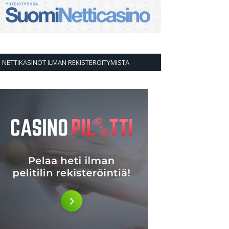
palvelussa
palvelussa
palvelussa
palvelussa
NETTIKASINOT ILMAN REKISTERÖITYMISTÄ