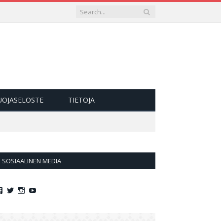
UOJASELOSTE
TIETOJA
SOSIAALINEN MEDIA
Näytä
Näytä
Näytä
Näytä
Jollasuomi:n
jollasuomi:n
jollasuomi:n
jollasuomi:n
profiili
profiili
profiili
profiili
Facebook
Twitter
Instagram
YouTube