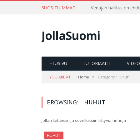
SUOSITUIMMAT
Venäjän hallitus on ehdo
JollaSuomi
ETUSIVU
TUTORIAALIT
VIDE
»
YOU ARE AT:
Home
Category: "Huhut"
BROWSING:
HUHUT
Jollan laitteisiin ja sovelluksiin liittyviä huhuja
HUHUT